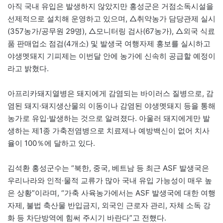
아직 국내 유입은 발생하지 않았지만 홍성군은 거점소독시설을
선제적으로 설치해 운영하고 있으며, △취약농가 담당관제 실시
(357농가/공무원 29명), △모니터링 검사(67농가), △외국 식료
품 판매업소 점검(4개소) 및 발생국 여행자제 홍보를 실시하고
야생멧돼지 기피제는 이번달 안에 농가에 신속히 공급할 예정이
라고 밝혔다.
아프리카돼지열병은 돼지에게 감염되는 바이러스 질병으로, 감
염된 돼지·돼지생산물의 이동이나 감염된 야생멧돼지 등을 통해
농가로 유입·발생하는 것으로 알려졌다. 아울러 돼지에게만 발
생하는 제1종 가축전염병으로 치료제나 예방백신이 없어 치사
율이 100％에 달하고 있다.
김석환 홍성군수는 “북한, 중국, 베트남 등 최근 ASF 발생국은
우리나라와 인적·물적 교류가 많아 국내 유입 가능성이 매우 높
은 상황”이라며, “가축 사육농가에서는 ASF 발생국에 대한 여행
자제, 불법 축산물 반입금지, 외국인 근로자 관리, 자체 소독 강
화 등 차단방역에 힘써 주시기 바란다”고 전했다.