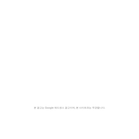
본 광고는 Google 애드센스 광고이며, 본 사이트와는 무관합니다.