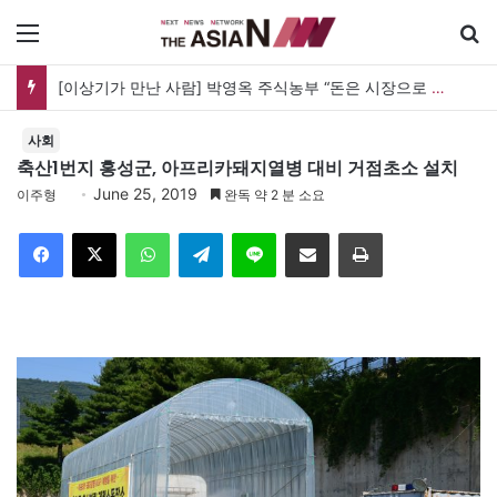
메뉴
[이상기가 만난 사람] 박영옥 주식농부 “돈은 시장으로 갔지만, 투자는 사라지고 거래만 남았다”
사회
축산1번지 홍성군, 아프리카돼지열병 대비 거점초소 설치
June 25, 2019
이주형
완독 약 2 분 소요
Facebook
X
WhatsApp
Telegram
Line
이메일
인쇄