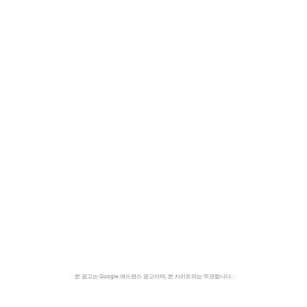
본 광고는 Google 애드센스 광고이며, 본 사이트와는 무관합니다.