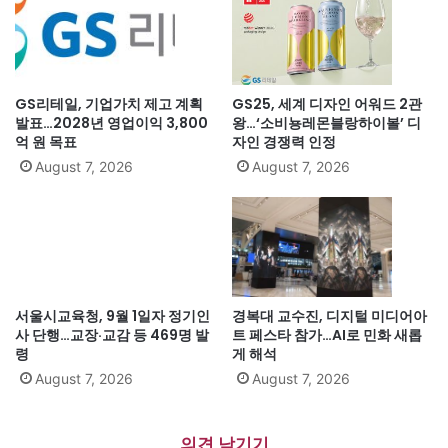
GS리테일, 기업가치 제고 계획
GS25, 세계 디자인 어워드 2관
발표…2028년 영업이익 3,800
왕…‘소비뇽레몬블랑하이볼’ 디
억 원 목표
자인 경쟁력 인정
August 7, 2026
August 7, 2026
서울시교육청, 9월 1일자 정기인
경복대 교수진, 디지털 미디어아
사 단행…교장·교감 등 469명 발
트 페스타 참가…AI로 민화 새롭
령
게 해석
August 7, 2026
August 7, 2026
의견 남기기