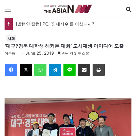
메뉴
‘최후의 5분’…두 발의 머스킷과 병사가 버티는 시간
사회
‘대구?경북 대학생 해커톤 대회’ 도시재생 아이디어 도출
June 25, 2019
이주형
완독 약 3 분 소요
Facebook
X
WhatsApp
Telegram
Line
이메일
인쇄