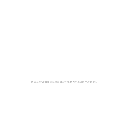
본 광고는 Google 애드센스 광고이며, 본 사이트와는 무관합니다.