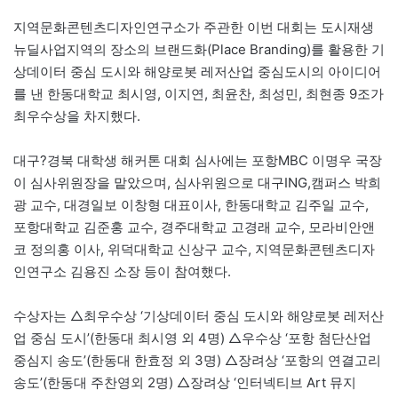
지역문화콘텐츠디자인연구소가 주관한 이번 대회는 도시재생
뉴딜사업지역의 장소의 브랜드화(Place Branding)를 활용한 기
상데이터 중심 도시와 해양로봇 레저산업 중심도시의 아이디어
를 낸 한동대학교 최시영, 이지연, 최윤찬, 최성민, 최현종 9조가
최우수상을 차지했다.
대구?경북 대학생 해커톤 대회 심사에는 포항MBC 이명우 국장
이 심사위원장을 맡았으며, 심사위원으로 대구ING,캠퍼스 박희
광 교수, 대경일보 이창형 대표이사, 한동대학교 김주일 교수,
포항대학교 김준홍 교수, 경주대학교 고경래 교수, 모라비안앤
코 정의홍 이사, 위덕대학교 신상구 교수, 지역문화콘텐츠디자
인연구소 김용진 소장 등이 참여했다.
수상자는 △최우수상 ‘기상데이터 중심 도시와 해양로봇 레저산
업 중심 도시’(한동대 최시영 외 4명) △우수상 ‘포항 첨단산업
중심지 송도’(한동대 한효정 외 3명) △장려상 ‘포항의 연결고리
송도’(한동대 주찬영외 2명) △장려상 ‘인터넥티브 Art 뮤지