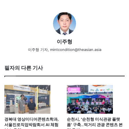
이주형
이주형 기자, mintcondition@theasian.asia
필자의 다른 기사
경복대 영상미디어콘텐츠학과,
순천시, ‘순천형 미식관광 플랫
서울진로직업박람회서 AI 체험
폼’ 구축…먹거리 관광 콘텐츠 본