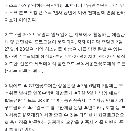
케스트라와 함께하는 음악여행 ▲백제가야금연주단의 파리 유
네스코 본부 초청 연주곡 ‘연서’공연에 이어 천화일화 연꽃 판타
지쇼가 이어진다.
이후 7월 매주 토요일과 일요일에는 지역에서 활동하는 예술단
체 및 군민참여 프로그램이 운영되며, 축제 마지막 주말인 7월
27일과 28일은 지역 청소년들이 숨은 끼를 맘껏 뽐낼 수 있는
청소년푸른음악회 예선과 본선 무대가 펼쳐지며 초대가수 넉살,
이로한, 신은주 세러데이의 공연으로 부여서동연꽃축제의 모든
행사는 마무리 된다.
이밖에도 ▲ICT연꽃주제관 상설운영 ▲7월 6일과 7일에는 무
더위를 날려줄 연꽃수박화채만들기 ▲7월 6일 채낙영 쉐프의
팔도유랑 푸드트luck in 부여서동연꽃축제 부여메뉴 만들기와
푸드클래스 ▲로컬푸드 홍보판매장 운영 ▲연지카누체험 등 부
여서동연꽃축제장에서만 즐길 수 있는 다양한 체험프로그램으
로 축제장을 방문하는 관광객의 오감을 만족시켜 줄 만반의 준
비를 하고 있다.