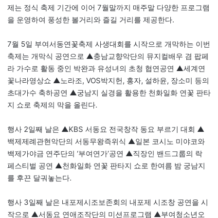
제는 정식 축제 기간에 이어 7월말까지 매주말 다양한 프로그램
을 운영하여 풍성한 볼거리와 즐길 거리를 제공한다.
7월 5일 부여서동연꽃축제 사생대회를 시작으로 개막하는 이번
축제는 개막식 공연으로 ▲충남교향악단의 뮤지컬배우 겸 팝페
라 가수로 활동 중인 박완과 유성녀의 초청 협연공연 ▲세계연
꽃나라영상쇼 ▲노라조, VOS박지헌, 홍자, 설하윤, 장소미 등의
초대가수 축하공연 ▲궁남지 실경을 활용한 천화일화 연꽃 판타
지 쇼로 축제의 막을 올린다.
행사 2일째 날은 ▲KBS 서동요 전국창작 동요 부르기 대회 ▲
백제제례관현악단의 서동무왕즉위식 ▲일본 코시노 미야코와
백제가야금 연주단의 ‘부여연가’공연 ▲직장인 밴드그룹의 락
페스티벌 공연 ▲천화일화 연꽃 판타지 쇼로 한여름 밤 궁남지
를 후끈 달궈놓는다.
행사 3일째 날은 내포제시조보존회의 내포제 시조창 공연을 시
작으로 ▲서동요 연애조작단의 미션프로그램 ▲부여청소년오