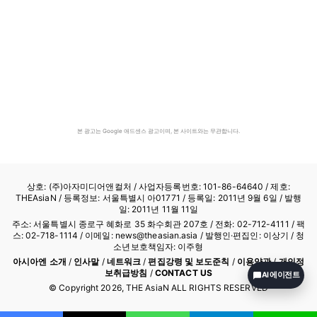
본 광고는 Google 애드센스 광고이며, 본 사이트와는 무관합니다.
상호: (주)아자미디어앤컬처 /
사업자등록번호: 101-86-64640
/ 제호:
THEAsiaN / 등록정보: 서울특별시 아01771 / 등록일: 2011년 9월 6일 / 발행
일: 2011년 11월 11일
주소: 서울특별시 종로구 혜화로 35 화수회관 207호 / 전화: 02-712-4111 /
팩
스: 02-718-1114
/ 이메일: news@theasian.asia / 발행인·편집인: 이상기 / 청
소년보호책임자: 이주형
아시아엔 소개
/
인사말
/
네트워크
/
편집강령 및 보도준칙
/
이용약관
/
개인정
보취급방침
/
CONTACT US
AI 에이전트
© Copyright
2026
, THE AsiaN ALL RIGHTS RESERVED