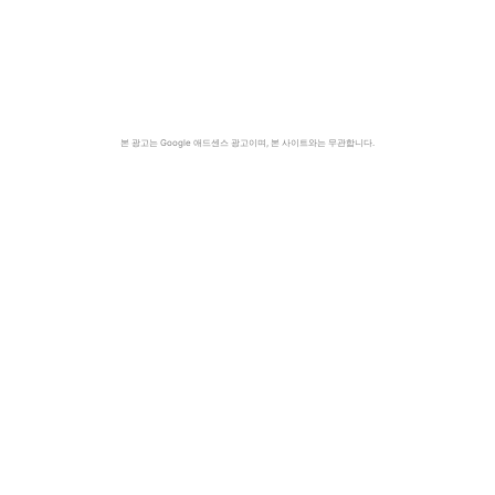
본 광고는 Google 애드센스 광고이며, 본 사이트와는 무관합니다.