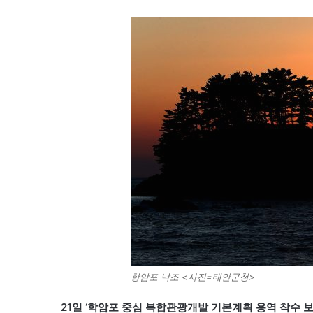
항암포 낙조 <사진=태안군청>
21일 ‘학암포 중심 복합관광개발 기본계획 용역 착수 보