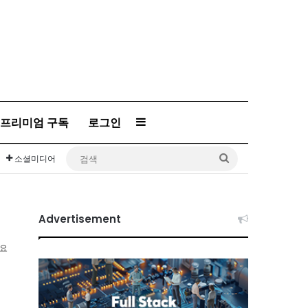
프리미엄 구독
로그인
Sidebar
검
소셜미디어
색
Advertisement
소요