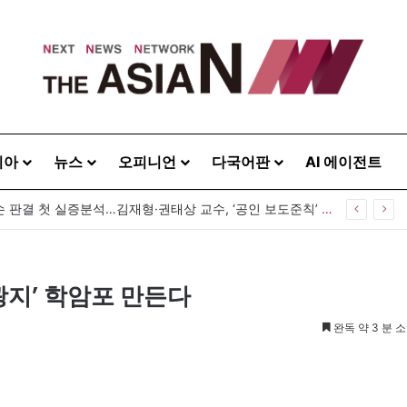
시아
뉴스
오피니언
다국어판
AI 에이전트
공인 명예훼손 판결 첫 실증분석…김재형·권태상 교수, ‘공인 보도준칙’ 제안도
광지’ 학암포 만든다
완독 약 3 분 