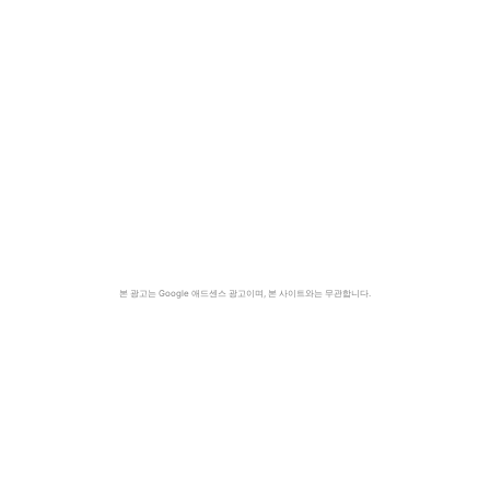
본 광고는 Google 애드센스 광고이며, 본 사이트와는 무관합니다.