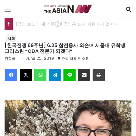
메뉴
[공인 보도의 새 기준②] 공인은 실제 재판에서 얼마나 보호받나…명예훼손과 사생활 보도의 경계
사회
[한국전쟁 69주년] 6.25 참전용사 외손녀 서울대 유학생
크리스틴 “ODA 전문가 되겠다”
June 25, 2019
편집국
완독 약 6 분 소요
Facebook
X
WhatsApp
Telegram
Line
이메일
인쇄