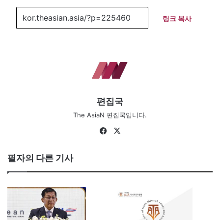
링크 복사
편집국
The AsiaN 편집국입니다.
Fa
X
ce
bo
필자의 다른 기사
ok