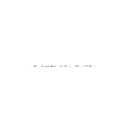
본 광고는 Google 애드센스 광고이며, 본 사이트와는 무관합니다.