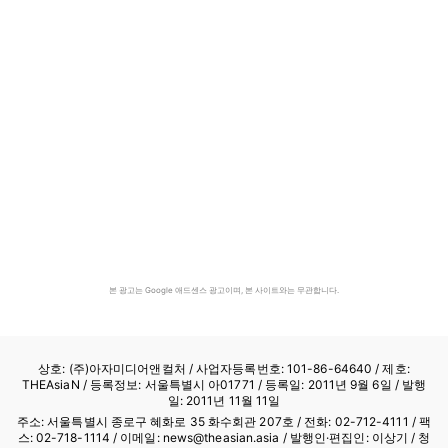
본 광고는 Google 애드센스 광고이며, 본 사이트와는 무관합니다.
상호: (주)아자미디어앤컬처 /
사업자등록번호: 101-86-64640
/ 제호:
THEAsiaN / 등록정보: 서울특별시 아01771 / 등록일: 2011년 9월 6일 / 발행
일: 2011년 11월 11일
주소: 서울특별시 종로구 혜화로 35 화수회관 207호 / 전화: 02-712-4111 /
팩
스: 02-718-1114
/ 이메일: news@theasian.asia / 발행인·편집인: 이상기 / 청