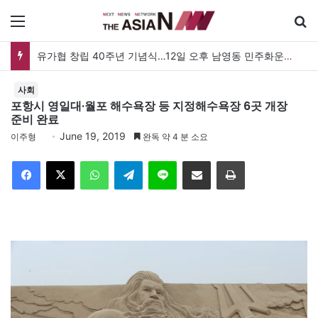
메뉴
유가협 창립 40주년 기념식…12일 오후 남영동 민주화운동기념관
사회
포항시 영일대·월포 해수욕장 등 지정해수욕장 6곳 개장
준비 완료
June 19, 2019
이주형
완독 약 4 분 소요
Facebook
X
WhatsApp
Telegram
Line
이메일
인쇄