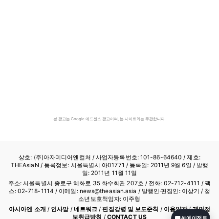
본 광고는 Google 애드센스 광고이며, 본 사이트와는 무관합니다.
상호: (주)아자미디어앤컬처 /
사업자등록번호: 101-86-64640
/ 제호:
THEAsiaN / 등록정보: 서울특별시 아01771 / 등록일: 2011년 9월 6일 / 발행
일: 2011년 11월 11일
주소: 서울특별시 종로구 혜화로 35 화수회관 207호 / 전화: 02-712-4111 /
팩
스: 02-718-1114
/ 이메일: news@theasian.asia / 발행인·편집인: 이상기 / 청
소년보호책임자: 이주형
아시아엔 소개
/
인사말
/
네트워크
/
편집강령 및 보도준칙
/
이용약관
/
개인정
보취급방침
/
CONTACT US
AI 에이전트