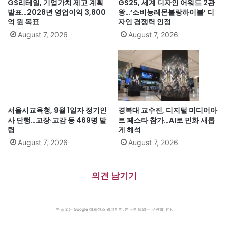
GS리테일, 기업가치 제고 계획
GS25, 세계 디자인 어워드 2관
발표…2028년 영업이익 3,800
왕…‘소비뇽레몬블랑하이볼’ 디
억 원 목표
자인 경쟁력 인정
August 7, 2026
August 7, 2026
서울시교육청, 9월 1일자 정기인
경복대 교수진, 디지털 미디어아
사 단행…교장·교감 등 469명 발
트 페스타 참가…AI로 민화 새롭
령
게 해석
August 7, 2026
August 7, 2026
의견 남기기
본 광고는 Google 애드센스 광고이며, 본 사이트와는 무관합니다.