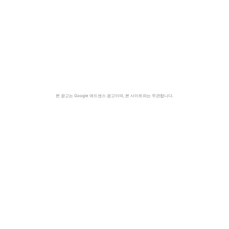
본 광고는 Google 애드센스 광고이며, 본 사이트와는 무관합니다.