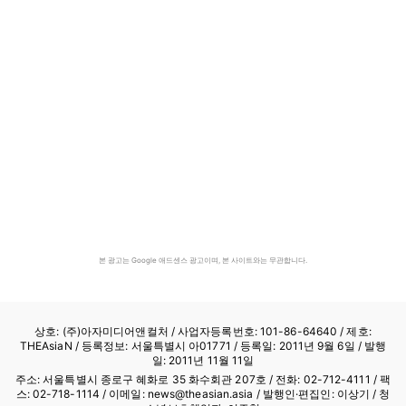
본 광고는 Google 애드센스 광고이며, 본 사이트와는 무관합니다.
상호: (주)아자미디어앤컬처 /
사업자등록번호: 101-86-64640
/ 제호:
THEAsiaN / 등록정보: 서울특별시 아01771 / 등록일: 2011년 9월 6일 / 발행
일: 2011년 11월 11일
주소: 서울특별시 종로구 혜화로 35 화수회관 207호 / 전화: 02-712-4111 /
팩
스: 02-718-1114
/ 이메일: news@theasian.asia / 발행인·편집인: 이상기 / 청