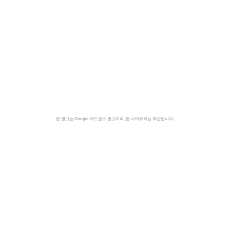
본 광고는 Google 애드센스 광고이며, 본 사이트와는 무관합니다.