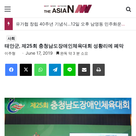
메뉴
유가협 창립 40주년 기념식…12일 오후 남영동 민주화운동기념관
사회
태안군, 제25회 충청남도장애인체육대회 성황리에 폐막
June 17, 2019
이주형
완독 약 3 분 소요
Facebook
X
WhatsApp
Telegram
Line
이메일
인쇄