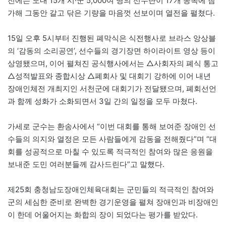
전에는 도내 15개 시·군 5,000여 명의 선수단이 17개 종목에 참
가해 그동안 갈고 닦은 기량을 마음껏 선보이며 열전을 펼쳤다.
15일 오후 5시부터 진행된 폐막식은 식전행사로 브라스 앙상블
의 ‘감동의 소리공연’, 선수들의 경기장면 하이라이트 영상 등이
상영됐으며, 이어 펼쳐진 공식행사에서는 △사회자의 폐식 통고
△성적발표와 종합시상 △폐회사 및 대회기 강하에 이어 내년
장애인체전 개최지인 서천군에 대회기가 전달됐으며, 폐회선언
과 함께 성화가 소화되면서 3일 간의 일정을 모두 마쳤다.
가세로 군수는 환송사에서 “이번 대회를 통해 보여준 장애인 선
수들의 의지와 열정은 모든 사람들에게 감동을 전해줬다”며 “대
회를 성공적으로 마칠 수 있도록 적극적인 참여와 많은 응원을
보내준 도민 여러분들께 감사드린다”고 말했다.
제25회 충청남도장애인체육대회는 군민들의 적극적인 참여와
군의 세심한 준비로 완벽한 경기운영을 펼쳐 장애인과 비장애인
이 한데 어울어지는 화합의 장이 되었다는 평가를 받았다.