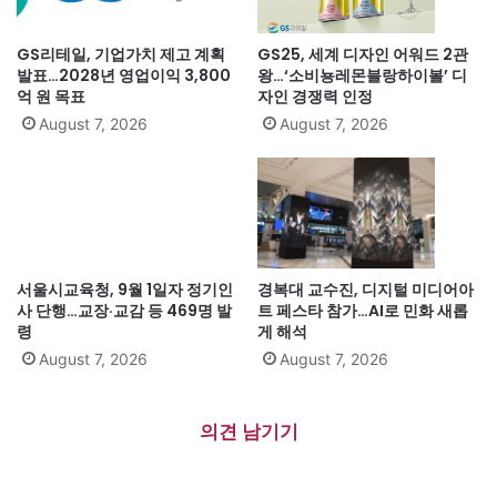
GS리테일, 기업가치 제고 계획
GS25, 세계 디자인 어워드 2관
발표…2028년 영업이익 3,800
왕…‘소비뇽레몬블랑하이볼’ 디
억 원 목표
자인 경쟁력 인정
August 7, 2026
August 7, 2026
서울시교육청, 9월 1일자 정기인
경복대 교수진, 디지털 미디어아
사 단행…교장·교감 등 469명 발
트 페스타 참가…AI로 민화 새롭
령
게 해석
August 7, 2026
August 7, 2026
의견 남기기