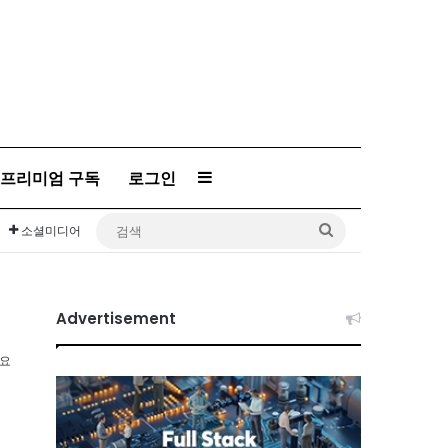
프리미엄 구독
로그인
Sidebar
검
소셜미디어
색
Advertisement
소요