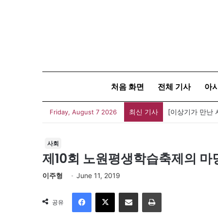
처음 화면
전체 기사
아
최신 기사
Friday, August 7 2026
사회
제10회 노원평생학습축제의 마
이주형
June 11, 2019
Facebook
X
이메일
인쇄
공유