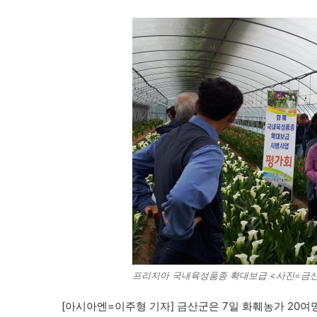
프리지아 국내육성품종 확대보급 <사진=금
[아시아엔=이주형 기자] 금산군은 7일 화훼농가 20