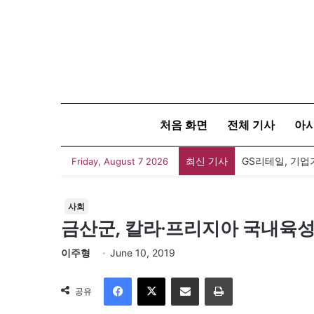
처음 화면
전체 기사
아
최신 기사
GS리테일, 기업
Friday, August 7 2026
사회
금산군, 칼라·프리지아 국내육
이주형
June 10, 2019
Facebook
X
이메일
인쇄
공유