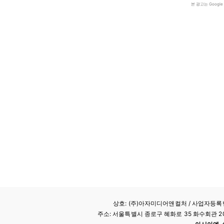
본 광고는 Goog
상호: (주)아자미디어앤컬처 /
사업자등록번호
주소: 서울특별시 종로구 혜화로 35 화수회관 207호 