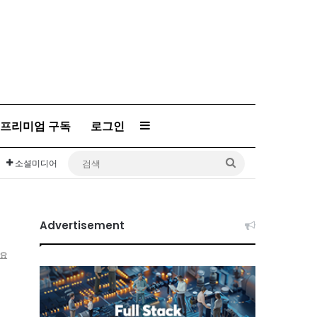
프리미엄 구독
로그인
Sidebar
검
소셜미디어
색
Advertisement
소요