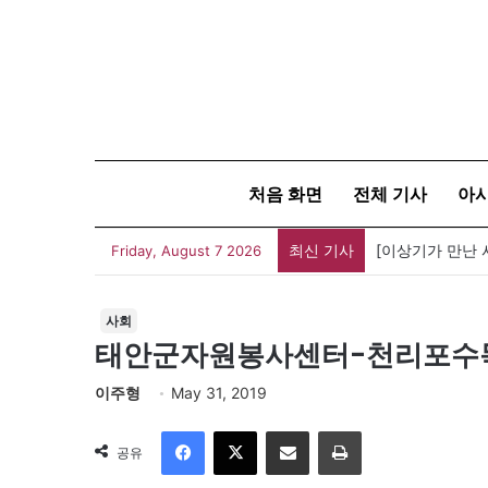
처음 화면
전체 기사
아
최신 기사
Friday, August 7 2026
사회
태안군자원봉사센터-천리포수목
이주형
May 31, 2019
Facebook
X
이메일
인쇄
공유