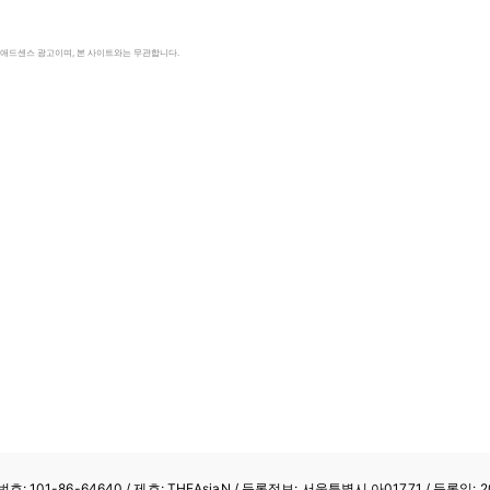
le 애드센스 광고이며, 본 사이트와는 무관합니다.
: 101-86-64640
/ 제호: THEAsiaN / 등록정보: 서울특별시 아01771 / 등록일: 20