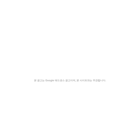
본 광고는 Google 애드센스 광고이며, 본 사이트와는 무관합니다.