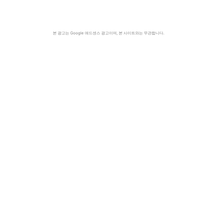
본 광고는 Google 애드센스 광고이며, 본 사이트와는 무관합니다.