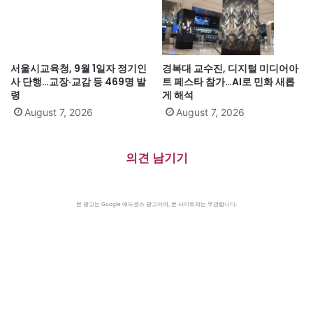
서울시교육청, 9월 1일자 정기인
경복대 교수진, 디지털 미디어아
사 단행…교장·교감 등 469명 발
트 페스타 참가…AI로 민화 새롭
령
게 해석
August 7, 2026
August 7, 2026
의견 남기기
본 광고는 Google 애드센스 광고이며, 본 사이트와는 무관합니다.