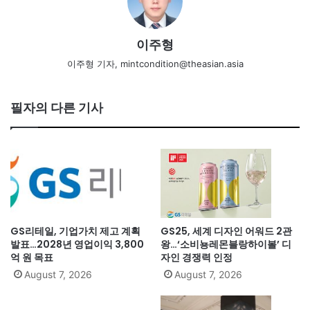
이주형
이주형 기자, mintcondition@theasian.asia
필자의 다른 기사
GS리테일, 기업가치 제고 계획
GS25, 세계 디자인 어워드 2관
발표…2028년 영업이익 3,800
왕…‘소비뇽레몬블랑하이볼’ 디
억 원 목표
자인 경쟁력 인정
August 7, 2026
August 7, 2026