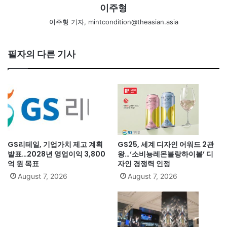
이주형
이주형 기자, mintcondition@theasian.asia
필자의 다른 기사
GS리테일, 기업가치 제고 계획
GS25, 세계 디자인 어워드 2관
발표…2028년 영업이익 3,800
왕…‘소비뇽레몬블랑하이볼’ 디
억 원 목표
자인 경쟁력 인정
August 7, 2026
August 7, 2026