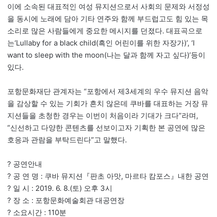
이에 소속된 대표적인 여성 뮤지션으로서 사회의 문제와 서정성
을 동시에 노래에 담아 기타 연주와 함께 부드럽고도 힘 있는 목
소리로 많은 사람들에게 중요한 메시지를 던졌다. 대표곡으로
는‘Lullaby for a black child(흑인 어린이를 위한 자장가)’, ‘I
want to sleep with the moon(나는 달과 함께 자고 싶다)’등이
있다.
포항문화재단 관계자는 “포항에서 제3세계의 우수 뮤지션 음악
을 감상할 수 있는 기회가 흔치 않은데 쿠바를 대표하는 거장 뮤
지션들을 초청한 경우는 이번이 처음이라 기대가 크다”라며,
“신선하고 다양한 콘텐츠를 선보이고자 기획한 본 공연에 많은
호응과 관람을 부탁드린다”고 말했다.
? 공연안내
? 공 연 명 : 쿠바 뮤지션『판초 아맛, 마르타 캄포스』내한 공연
? 일 시 : 2019. 6. 8.(토) 오후 3시
? 장 소 : 포항문화예술회관 대공연장
? 소요시간 : 110분