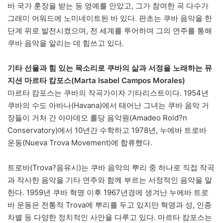
바 국가 훈장을 받는 등 영예를 안았고, 그가 참여한 곡 다수가
그래미 어워드에 노미네이트된 바 있다. 판초는 쿠바 음악을 한
단계 위로 발전시켰으며, 전 세계를 투어하며 그의 연주를 통해
쿠바 음악을 알리는 데 힘쓰고 있다.
기타 선율과 힘 있는 목소리로 쿠바의 삶과 서정을 노래하는 뮤
지션 마르타 캄포스(Marta Isabel Campos Morales)
마르타 캄포스는 쿠바의 작곡가이자 기타리스트이다. 1954년
쿠바의 수도 아바나(Havana)에서 태어난 그녀는 쿠바 음악 거
장들이 거처 간 아마데오 롤당 음악원(Amadeo Rold?n
Conservatory)에서 10년간 수학하고 1978년, 누에바 트로바
운동(Nueva Trova Movement)에 합류했다.
트로바(Trova?음유시)는 쿠바 음악의 뿌리 중 하나로 직접 작곡
과 작사한 음악을 기타 연주와 함께 부르는 서정적인 음악을 말
한다. 1959년 쿠바 혁명 이후 1967년경에 생겨난 누에바 트로
바 운동은 전통적 Trova에 뿌리를 두고 있지만 혁명과 성, 인종
차별 등 다양한 정치적인 사안을 다루고 있다. 마르타 캄포스는