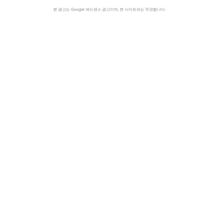
본 광고는 Google 애드센스 광고이며, 본 사이트와는 무관합니다.