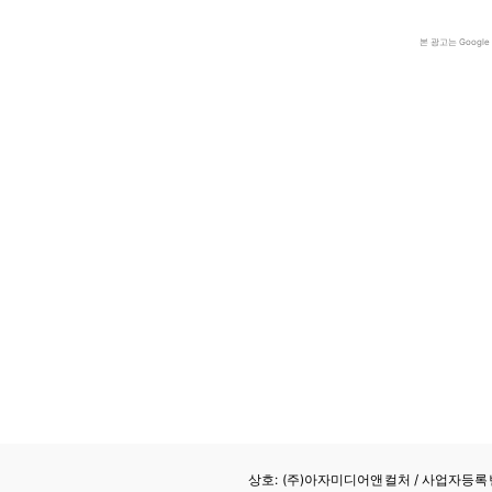
본 광고는 Goog
상호: (주)아자미디어앤컬처 /
사업자등록번호