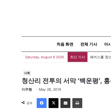
처음 화면
전체 기사
아
최신 기사
폐버스를 청년
Saturday, August 8 2026
사회
청산리 전투의 서막 ‘백운평’,
이주형
May 28, 2019
Facebook
X
이메일
인쇄
공유