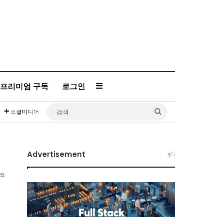
프리미엄 구독
로그인
Sidebar
검
소셜미디어
색
Advertisement
소요