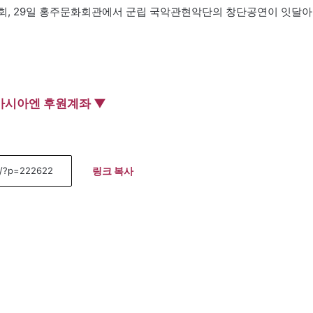
회, 29일 홍주문화회관에서 군립 국악관현악단의 창단공연이 잇달아
아시아엔 후원계좌 ▼
링크 복사