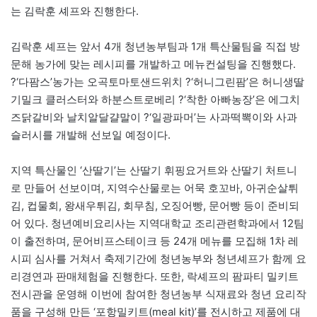
는 김락훈 셰프와 진행한다.
김락훈 셰프는 앞서 4개 청년농부팀과 1개 특산물팀을 직접 방
문해 농가에 맞는 레시피를 개발하고 메뉴컨설팅을 진행했다.
?‘다팜스’농가는 오곡토마토샌드위치 ?‘허니그린팜’은 허니생딸
기밀크 클러스터와 하분스트로베리 ?‘착한 아빠농장’은 에그치
즈닭갈비와 날치알달걀말이 ?‘일광파머’는 사과떡뽁이와 사과
슬러시를 개발해 선보일 예정이다.
지역 특산물인 ‘산딸기’는 산딸기 휘핑요거트와 산딸기 처트니
로 만들어 선보이며, 지역수산물로는 어묵 호꼬바, 아귀순살튀
김, 컵물회, 왕새우튀김, 회무침, 오징어빵, 문어빵 등이 준비되
어 있다. 청년예비요리사는 지역대학교 조리관련학과에서 12팀
이 출전하며, 문어비프스테이크 등 24개 메뉴를 모집해 1차 레
시피 심사를 거쳐서 축제기간에 청년농부와 청년셰프가 함께 요
리경연과 판매체험을 진행한다. 또한, 락셰프의 팜파티 밀키트
전시관을 운영해 이번에 참여한 청년농부 식재료와 청년 요리작
품을 구성해 만든 ‘포항밀키트(meal kit)’를 전시하고 제품에 대