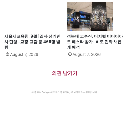
서울시교육청, 9월 1일자 정기인
경복대 교수진, 디지털 미디어아
사 단행…교장·교감 등 469명 발
트 페스타 참가…AI로 민화 새롭
령
게 해석
August 7, 2026
August 7, 2026
의견 남기기
본 광고는 Google 애드센스 광고이며, 본 사이트와는 무관합니다.