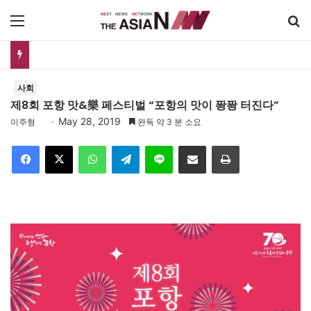
메뉴
폐버스를 청년주택으로? 탑골공원 술자리보다 못한 정치의 상상력
사회
제8회 포항 맛&樂 페스티벌 “포항의 맛이 퐝퐝 터진다”
May 28, 2019
이주형
완독 약 3 분 소요
Facebook
X
WhatsApp
Telegram
Line
이메일
인쇄