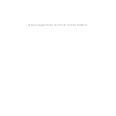
본 광고는 Google 애드센스 광고이며, 본 사이트와는 무관합니다.