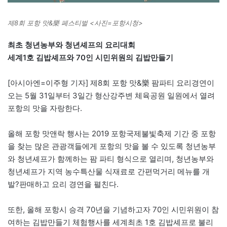
제8회 포항 맛&樂 페스티벌 <사진=포항시청>
최초 청년농부와 청년셰프의 요리대회
세계1호 김밥셰프와 70인 시민위원의 김밥만들기
[아시아엔=이주형 기자] 제8회 포항 맛&樂 팜파티 요리경연이
오는 5월 31일부터 3일간 형산강주변 체육공원 일원에서 열려
포항의 맛을 자랑한다.
올해 포항 맛앤락 행사는 2019 포항국제불빛축제 기간 중 포항
을 찾는 많은 관광객들에게 포항의 맛을 볼 수 있도록 청년농부
와 청년셰프가 함께하는 팜 파티 형식으로 열리며, 청년농부와
청년셰프가 지역 농수특산물 식재료로 간편먹거리 메뉴를 개
발?판매하고 요리 경연을 펼친다.
또한, 올해 포항시 승격 70년을 기념하고자 70인 시민위원이 참
여하는 김밥만들기 체험행사를 세계최초 1호 김밥셰프로 불리