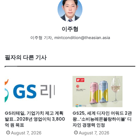
이주형
이주형 기자, mintcondition@theasian.asia
필자의 다른 기사
GS리테일, 기업가치 제고 계획
GS25, 세계 디자인 어워드 2관
발표…2028년 영업이익 3,800
왕…‘소비뇽레몬블랑하이볼’ 디
억 원 목표
자인 경쟁력 인정
August 7, 2026
August 7, 2026