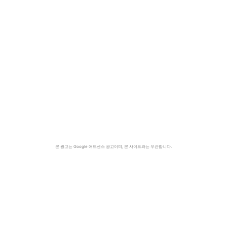
본 광고는 Google 애드센스 광고이며, 본 사이트와는 무관합니다.