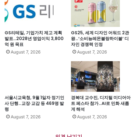
GS리테일, 기업가치 제고 계획
GS25, 세계 디자인 어워드 2관
발표…2028년 영업이익 3,800
왕…‘소비뇽레몬블랑하이볼’ 디
억 원 목표
자인 경쟁력 인정
August 7, 2026
August 7, 2026
서울시교육청, 9월 1일자 정기인
경복대 교수진, 디지털 미디어아
사 단행…교장·교감 등 469명 발
트 페스타 참가…AI로 민화 새롭
령
게 해석
August 7, 2026
August 7, 2026
의견 남기기