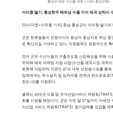
홍성의 대표 수산물 대하 <사진=홍성군청>
아리향 딸기, 홍성한우 베트남 수출 이어 태국·상하이
[아시아엔=이주형 기자] 충남 홍성군이 아리향 딸기의
군은 한류열풍의 진원지이자 동남아 중심지로 부상 중인
로 확산되길 기대하고 있다. 지원품목도 점증적으로 확
먼저 군은 수산식품의 수출주도형 산업육성을 위해 
위탁해 해외 마케팅 지원 사업(수산물 해외시장 개척지원
분류해 사업위탁 기관인 aT의 내부 선정평가표를 통해 
업체에게는 부스설치 및 임차비용 전액과 편도운송료(1CB
한도 내)를 지원한다.
올해는 △태국 식품 및 외식산업서비스 박람회(TRAFS, 
회를 지원할 예정이다. 군은 이번 달 27일까지 아세안 
식산업 서비스 박람회(TRAFS)’ 참가업체를 모집할 계