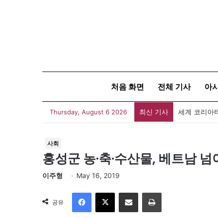
처음 화면
전체 기사
아
최신 기사
세계 코리아타
Thursday, August 6 2026
사회
홍성군 농·축·수산물, 베트남 
이주형
May 16, 2019
Facebook
X
이메일
인쇄
공유