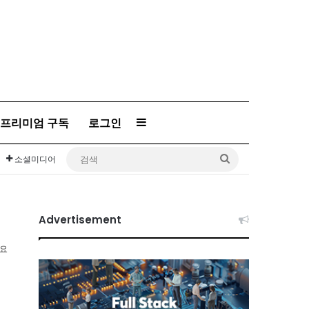
프리미엄 구독
로그인
Sidebar
검
소셜미디어
색
Advertisement
소요