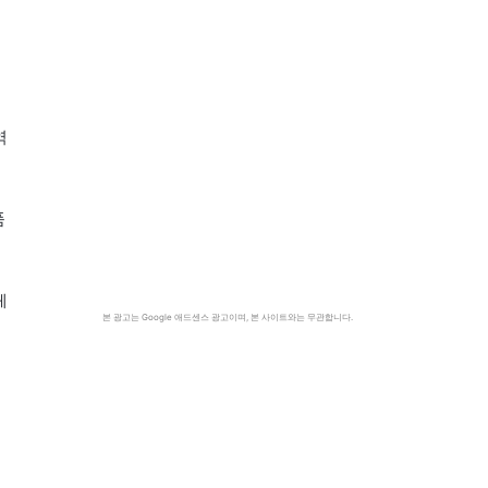
역
품
체
본 광고는 Google 애드센스 광고이며, 본 사이트와는 무관합니다.