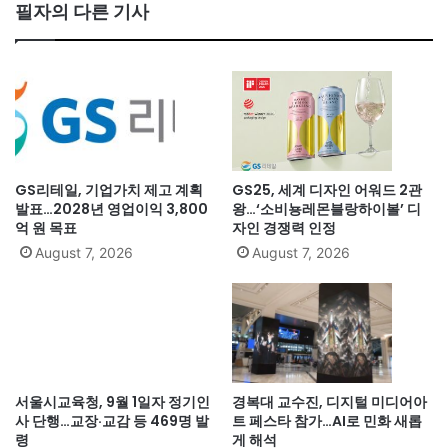
필자의 다른 기사
GS리테일, 기업가치 제고 계획
GS25, 세계 디자인 어워드 2관
발표…2028년 영업이익 3,800
왕…‘소비뇽레몬블랑하이볼’ 디
억 원 목표
자인 경쟁력 인정
August 7, 2026
August 7, 2026
서울시교육청, 9월 1일자 정기인
경복대 교수진, 디지털 미디어아
사 단행…교장·교감 등 469명 발
트 페스타 참가…AI로 민화 새롭
령
게 해석