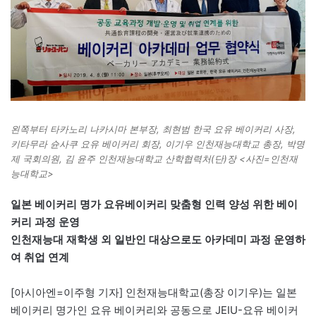
왼쪽부터 타카노리 나카시마 본부장, 최현범 한국 요유 베이커리 사장,
키타무라 슌사쿠 요유 베이커리 회장, 이기우 인천재능대학교 총장, 박명
제 국회의원, 김 윤주 인천재능대학교 산학협력처(단)장 <사진=인천재
능대학교>
일본 베이커리 명가 요유베이커리 맞춤형 인력 양성 위한 베이
커리 과정 운영
인천재능대 재학생 외 일반인 대상으로도 아카데미 과정 운영하
여 취업 연계
[아시아엔=이주형 기자] 인천재능대학교(총장 이기우)는 일본
베이커리 명가인 요유 베이커리와 공동으로 JEIU-요유 베이커