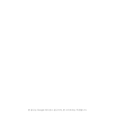
본 광고는 Google 애드센스 광고이며, 본 사이트와는 무관합니다.