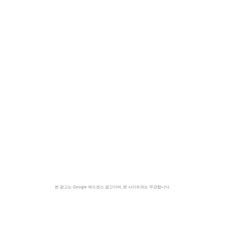
본 광고는 Google 애드센스 광고이며, 본 사이트와는 무관합니다.