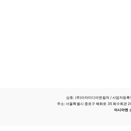
상호: (주)아자미디어앤컬처 /
사업자등록번호
주소: 서울특별시 종로구 혜화로 35 화수회관 207호 
아시아엔 