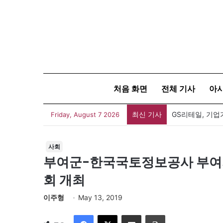
처음 화면
전체 기사
아
최신 기사
GS리테일, 기업
Friday, August 7 2026
사회
부여군-한국국토정보공사 부여지
회 개최
이주형
May 13, 2019
Facebook
X
이메일
인쇄