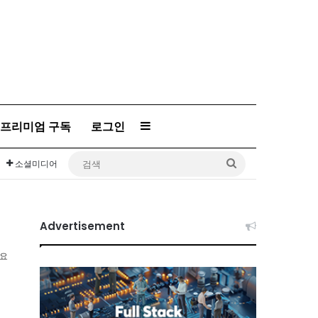
프리미엄 구독
로그인
Sidebar
검
소셜미디어
색
Advertisement
소요