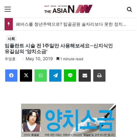
메뉴
[발행인 칼럼] PQ, ‘인내지수’를 아십니까?
사회
임플란트 시술 전 1주일만 사용해보세요···신지식인
유길삼의 ‘양치소금’
May 10, 2019
주영훈
1 minute read
Facebook
X
WhatsApp
Telegram
Line
이메일
인쇄