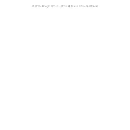
본 광고는 Google 애드센스 광고이며, 본 사이트와는 무관합니다.