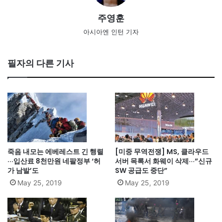
주영훈
아시아엔 인턴 기자
필자의 다른 기사
죽음 내모는 에베레스트 긴 행렬
[미중 무역전쟁] MS, 클라우드
···입산료 8천만원 네팔정부 ‘허
서버 목록서 화웨이 삭제···”신규
가 남발’도
SW 공급도 중단”
May 25, 2019
May 25, 2019