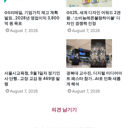
GS리테일, 기업가치 제고 계획
GS25, 세계 디자인 어워드 2관
발표…2028년 영업이익 3,800
왕…‘소비뇽레몬블랑하이볼’ 디
억 원 목표
자인 경쟁력 인정
August 7, 2026
August 7, 2026
서울시교육청, 9월 1일자 정기인
경복대 교수진, 디지털 미디어아
사 단행…교장·교감 등 469명 발
트 페스타 참가…AI로 민화 새롭
령
게 해석
August 7, 2026
August 7, 2026
의견 남기기