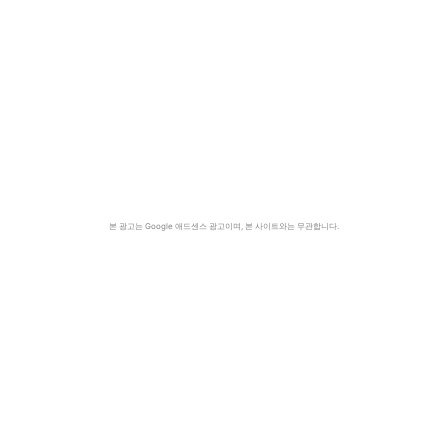
본 광고는 Google 애드센스 광고이며, 본 사이트와는 무관합니다.