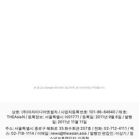
본 광고는 Google 애드센스 광고이며, 본 사이트와는 무관합니다.
상호: (주)아자미디어앤컬처 /
사업자등록번호: 101-86-64640
/ 제호:
THEAsiaN / 등록정보: 서울특별시 아01771 / 등록일: 2011년 9월 6일 / 발행
일: 2011년 11월 11일
주소: 서울특별시 종로구 혜화로 35 화수회관 207호 / 전화: 02-712-4111 /
팩
스: 02-718-1114
/ 이메일: news@theasian.asia / 발행인·편집인: 이상기 / 청
소년보호책임자: 이주형