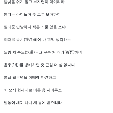
밤낮을 쉬지 말고 부지런히 먹이리라
뽕따는 아이들아 훗 그루 보아하여
찔레꽃 만발하니 적은 가물 없을 쏘냐
이때를 승시(乘時)하여 나 할일 생각하소
도랑 쳐 수도(水道)내고 우루 쳐 개와(蓋瓦)하여
음우(?雨)를 방비하면 훗 근심 더 심 없나니
봄날 필무명을 이때에 마련하고
베 모시 형세대로 여름 옷 지어두소
벌통에 새끼 나니 새 통에 받으리라