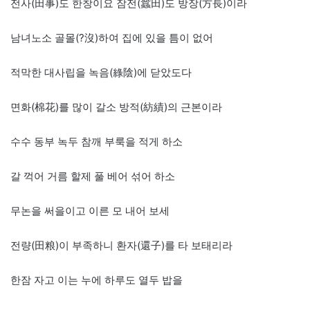
전사(田事)도 한창이요 잠전(蠶田)도 방장(方長)이라
남녀노소 골몰(?沒)하여 집에 있을 틈이 없어
적막한 대사립을 녹음(綠陰)에 닫았도다
면화(棉花)를 많이 갈소 방적(紡績)의 근본이라
수수 동부 녹두 참깨 부룩을 적게 하소
갈 꺽어 거름 할제 풀 베어 섞어 하소
무논을 써을이고 이른 모 내어 보세
전량(田粮)이 부족하니 환자(還子)를 타 보태리라
한잠 자고 이는 누에 하루도 열두 밥을