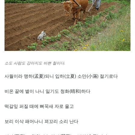
소도 사람도 강아지도 바쁜 철이다.
사월이라 맹하(孟夏)되니 입하(立夏) 소만(小滿) 절기로다
비온 끝에 볕이 나니 일기도 청화(晴和)하다
떡갈잎 퍼질 때에 뻐꾹새 자로 울고
보리 이삭 패어나니 꾀꼬리 소리 난다