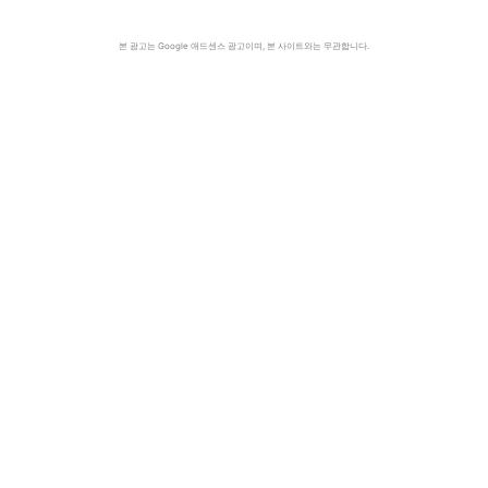
본 광고는 Google 애드센스 광고이며, 본 사이트와는 무관합니다.