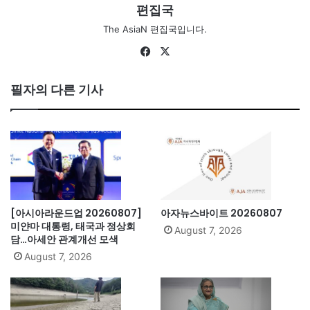
편집국
The AsiaN 편집국입니다.
Fa
X
ce
bo
필자의 다른 기사
ok
[아시아라운드업 20260807]
아자뉴스바이트 20260807
미얀마 대통령, 태국과 정상회
August 7, 2026
담…아세안 관계개선 모색
August 7, 2026