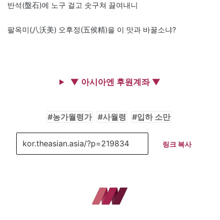
반석(盤石)에 노구 걸고 솟구쳐 끓여내니
팔옥미(八沃美) 오후정(五侯精)을 이 맛과 바꿀소냐?
▼ 아시아엔 후원계좌 ▼
농가월령가
사월령
입하 소만
링크 복사