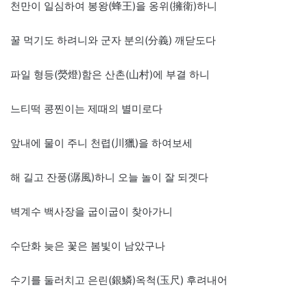
천만이 일심하여 봉왕(蜂王)을 옹위(擁衛)하니
꿀 먹기도 하려니와 군자 분의(分義) 깨닫도다
파일 형등(熒燈)함은 산촌(山村)에 부결 하니
느티떡 콩찐이는 제때의 별미로다
앞내에 물이 주니 천렵(川獵)을 하여보세
해 길고 잔풍(潺風)하니 오늘 놀이 잘 되겟다
벽계수 백사장을 굽이굽이 찾아가니
수단화 늦은 꽃은 봄빛이 남았구나
수기를 둘러치고 은린(銀鱗)옥척(玉尺) 후려내어