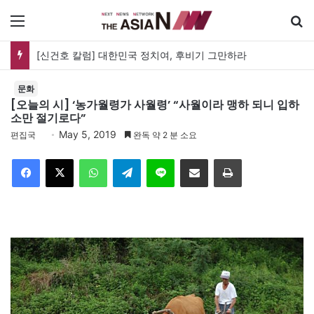
메뉴
[신건호 칼럼] 대한민국 정치여, 후비기 그만하라
문화
[오늘의 시] ‘농가월령가 사월령’ “사월이라 맹하 되니 입하
소만 절기로다”
May 5, 2019
편집국
완독 약 2 분 소요
Facebook
X
WhatsApp
Telegram
Line
이메일
인쇄