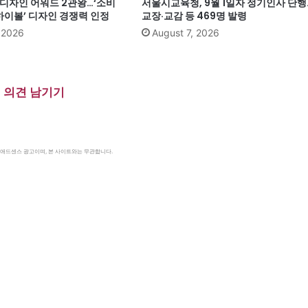
계 디자인 어워드 2관왕…‘소비
서울시교육청, 9월 1일자 정기인사 단행
이볼’ 디자인 경쟁력 인정
교장·교감 등 469명 발령
, 2026
August 7, 2026
의견 남기기
le 애드센스 광고이며, 본 사이트와는 무관합니다.