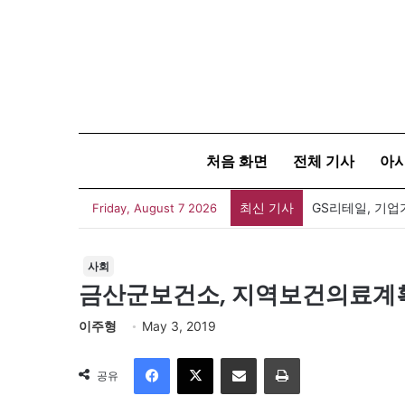
처음 화면
전체 기사
아
최신 기사
GS리테일, 기업
Friday, August 7 2026
사회
금산군보건소, 지역보건의료계
이주형
May 3, 2019
Facebook
X
이메일
인쇄
공유