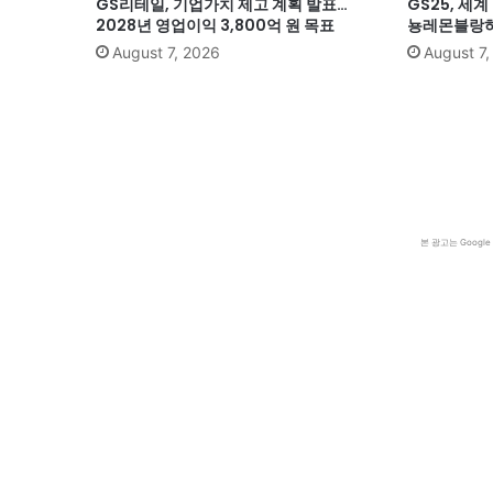
GS리테일, 기업가치 제고 계획 발표…
GS25, 세
2028년 영업이익 3,800억 원 목표
뇽레몬블랑하
August 7, 2026
August 7
본 광고는 Goog