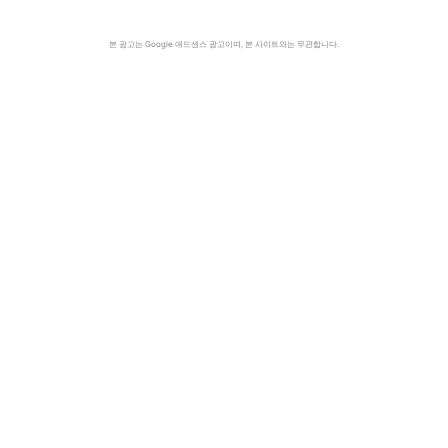
본 광고는 Google 애드센스 광고이며, 본 사이트와는 무관합니다.