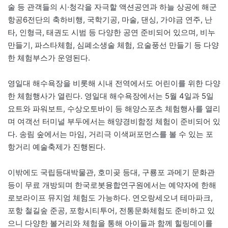
술 등 관객들의 시·청각을 자극할 액션공연과 하늘 상공에 해군
항공6전단의 축하비행, 국학기공, 마술, 댄싱, 가야금 연주, 난
타, 인형극, 태권도 시범 등 다양한 공연 준비되어 있으며, 비누
만들기, 파스타체험, 심폐소생술 체험, 요술풍선 만들기 등 다양
한 체험부스가 운영된다.
영일대 해수욕장을 비롯해 시내 전역에서도 어린이를 위한 다양
한 체험행사가 열린다. 영일대 해수욕장에서는 5월 4일과 5일
요트와 파워보트, 수상오토바이 등 해양스포츠 체험행사를 열리
며 여객선 터미널 부두에서는 해양경비함정 체험이 준비되어 있
다. 송림 숲에서는 마임, 거리극 이색퍼포먼스를 볼 수 있는 포
항거리 예술축제가 진행된다.
이밖에도 국립등대박물관, 호미곶 등대, 구룡포 과메기 문화관
등이 무료 개방되며 한국로봇융합연구원에서는 예약자에 한해
로보라이프 뮤지엄 체험도 가능하다. 연오랑세오녀 테마파크,
포항 철길숲 준공, 포항시티투어, 전통문화체험도 준비하고 있
으니 다양한 볼거리와 체험을 통해 아이들과 함께 힐링데이를