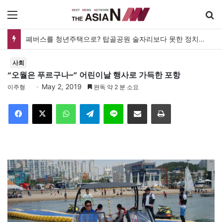
메뉴
폐버스를 청년주택으로? 탑골공원 술자리보다 못한 정치의 상상력
사회
“오월은 푸르구나~” 어린이날 행사로 가득한 포항
May 2, 2019
이주형
완독 약 2 분 소요
Facebook
X
WhatsApp
Telegram
Line
이메일
인쇄