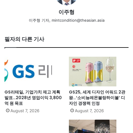
이주형
이주형 기자, mintcondition@theasian.asia
필자의 다른 기사
GS리테일, 기업가치 제고 계획
GS25, 세계 디자인 어워드 2관
발표…2028년 영업이익 3,800
왕…‘소비뇽레몬블랑하이볼’ 디
억 원 목표
자인 경쟁력 인정
August 7, 2026
August 7, 2026