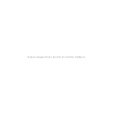
본 광고는 Google 애드센스 광고이며, 본 사이트와는 무관합니다.