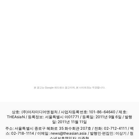
본 광고는 Google 애드센스 광고이며, 본 사이트와는 무관합니다.
상호: (주)아자미디어앤컬처 /
사업자등록번호: 101-86-64640
/ 제호:
THEAsiaN / 등록정보: 서울특별시 아01771 / 등록일: 2011년 9월 6일 / 발행
일: 2011년 11월 11일
주소: 서울특별시 종로구 혜화로 35 화수회관 207호 / 전화: 02-712-4111 /
팩
스: 02-718-1114
/ 이메일: news@theasian.asia / 발행인·편집인: 이상기 / 청
소년보호책임자: 이주형