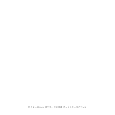
본 광고는 Google 애드센스 광고이며, 본 사이트와는 무관합니다.