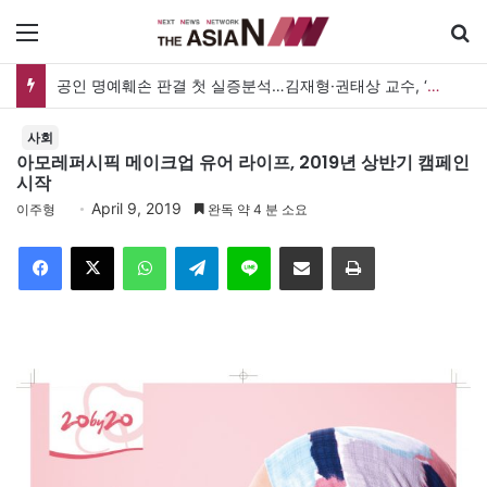
메뉴
공인 명예훼손 판결 첫 실증분석…김재형·권태상 교수, ‘공인 보도준칙’ 제안도
사회
아모레퍼시픽 메이크업 유어 라이프, 2019년 상반기 캠페인
시작
April 9, 2019
이주형
완독 약 4 분 소요
Facebook
X
WhatsApp
Telegram
Line
이메일
인쇄