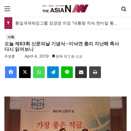
메뉴
통일국제워킹그룹 정경영 의장 “대통령 직속 한미일 통일TF 설치해 통일한국 마스터플랜을”
사회
오늘 제63회 신문의날 기념식···이낙연 총리 지난해 축사
다시 읽어보니
April 4, 2019
주영훈
완독 약 2 분 소요
Facebook
X
WhatsApp
Telegram
Line
이메일
인쇄