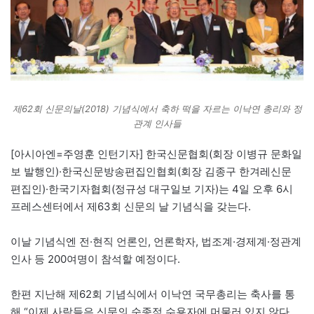
제62회 신문의날(2018) 기념식에서 축하 떡을 자르는 이낙연 총리와 정
관계 인사들
[아시아엔=주영훈 인턴기자] 한국신문협회(회장 이병규 문화일
보 발행인)·한국신문방송편집인협회(회장 김종구 한겨레신문
편집인)·한국기자협회(정규성 대구일보 기자)는 4일 오후 6시
프레스센터에서 제63회 신문의 날 기념식을 갖는다.
이날 기념식엔 전·현직 언론인, 언론학자, 법조계·경제계·정관계
인사 등 200여명이 참석할 예정이다.
한편 지난해 제62회 기념식에서 이낙연 국무총리는 축사를 통
해 “이제 사람들은 신문의 순종적 수용자에 머물러 있지 않다.