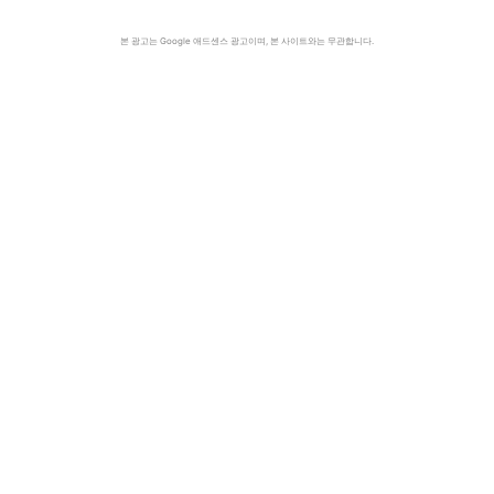
본 광고는 Google 애드센스 광고이며, 본 사이트와는 무관합니다.