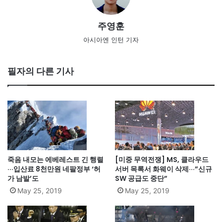
주영훈
아시아엔 인턴 기자
필자의 다른 기사
죽음 내모는 에베레스트 긴 행렬
[미중 무역전쟁] MS, 클라우드
···입산료 8천만원 네팔정부 ‘허
서버 목록서 화웨이 삭제···”신규
가 남발’도
SW 공급도 중단”
May 25, 2019
May 25, 2019