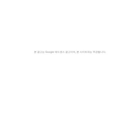
본 광고는 Google 애드센스 광고이며, 본 사이트와는 무관합니다.