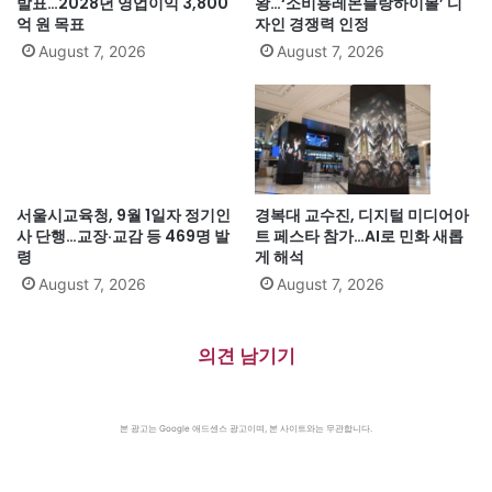
발표…2028년 영업이익 3,800
왕…‘소비뇽레몬블랑하이볼’ 디
억 원 목표
자인 경쟁력 인정
August 7, 2026
August 7, 2026
서울시교육청, 9월 1일자 정기인
경복대 교수진, 디지털 미디어아
사 단행…교장·교감 등 469명 발
트 페스타 참가…AI로 민화 새롭
령
게 해석
August 7, 2026
August 7, 2026
의견 남기기
본 광고는 Google 애드센스 광고이며, 본 사이트와는 무관합니다.