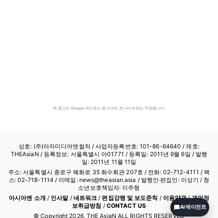
본 광고는 Google 애드센스 광고이며, 본 사이트와는 무관합니다.
상호: (주)아자미디어앤컬처 /
사업자등록번호: 101-86-64640
/ 제호:
THEAsiaN / 등록정보: 서울특별시 아01771 / 등록일: 2011년 9월 6일 / 발행
일: 2011년 11월 11일
주소: 서울특별시 종로구 혜화로 35 화수회관 207호 / 전화: 02-712-4111 /
팩
스: 02-718-1114
/ 이메일: news@theasian.asia / 발행인·편집인: 이상기 / 청
소년보호책임자: 이주형
아시아엔 소개
/
인사말
/
네트워크
/
편집강령 및 보도준칙
/
이용약관
/
개인정
보취급방침
/
CONTACT US
AI 에이전트
© Copyright
2026
, THE AsiaN ALL RIGHTS RESERVED