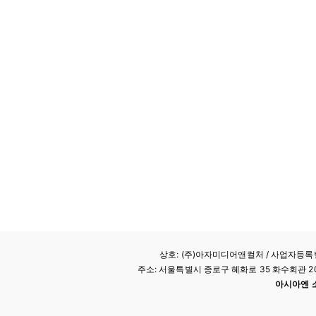
상호: (주)아자미디어앤컬처 /
사업자등록번호
주소: 서울특별시 종로구 혜화로 35 화수회관 207호 
아시아엔 