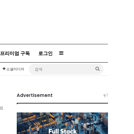
프리미엄 구독
로그인
Sidebar
검
소셜미디어
색
Advertisement
소요