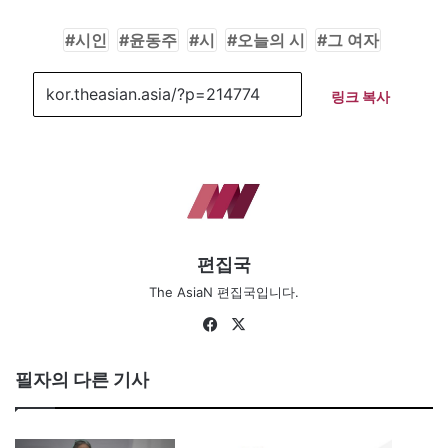
시인
윤동주
시
오늘의 시
그 여자
링크 복사
편집국
The AsiaN 편집국입니다.
Fa
X
ce
bo
필자의 다른 기사
ok