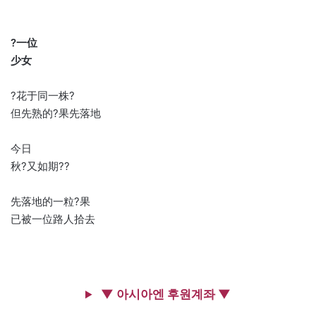
?一位
少女
?花于同一株?
但先熟的?果先落地
今日
秋?又如期??
先落地的一粒?果
已被一位路人拾去
▼ 아시아엔 후원계좌 ▼