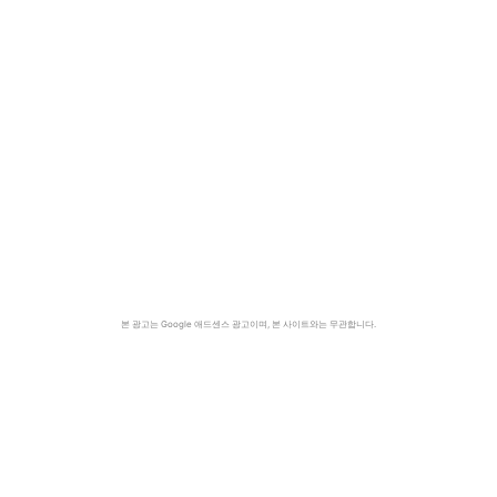
본 광고는 Google 애드센스 광고이며, 본 사이트와는 무관합니다.