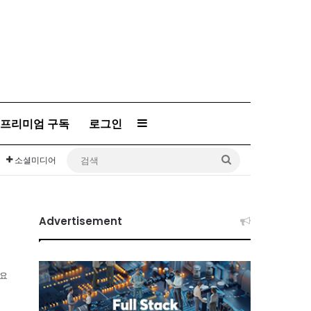
프리미엄 구독
로그인
Sidebar
검
소셜미디어
색
Advertisement
소요