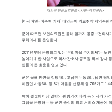
태안군 방문보건진료 <사진=태안군청>
[아시아엔=이주형 기자] 태안군이 의료취약 지역주민의
군에 따르면 보건의료원은 올해 말까지 공중보건의사가
주치의제’를 운영한다.
2011년부터 운영되고 있는 ‘우리마을 주치의제’는 노
높이기 위한 사업으로 의사·간호사·공무원·외부 강사 등
민들의 큰 호응을 얻고 있다.
군은 올해 안면읍 정당4리, 고남면 누동3리, 남면 당암리
이원면 사창3리 등 8개 마을을 선정해 총 795가구 1
특히 월 2회 이상 일반의·한방의·치과의 등 의사가 가
그램을 운영하는 등 군민 중심의 의료 서비스 제공에 