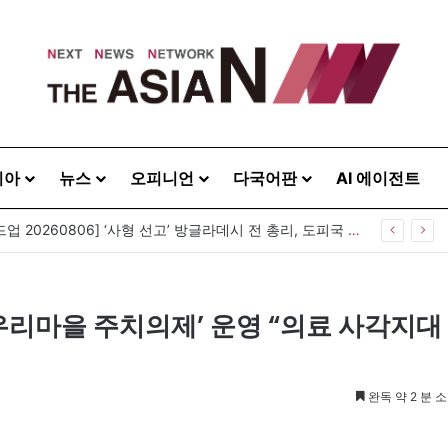
시아
뉴스
오피니언
다국어판
AI 에이전트
[아시아라운드업 20260806] ‘사형 선고’ 방글라데시 전 총리, 도피국 인도서 연설
우리마을 주치의제’ 운영 “의료 사각지대
완독 약 2 분 