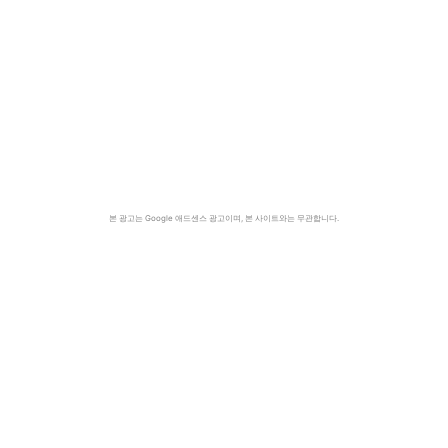
본 광고는 Google 애드센스 광고이며, 본 사이트와는 무관합니다.