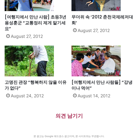
[여행지에서 만난 사람] 초등3년
무더위 속 ‘2012 춘천국제레저대
용성훈군 “교통정리 제게 맡기세
회’
요”
August 27, 2012
August 27, 2012
고명진 관장 “행복하지 않을 이유
[여행지에서 만난 사람들] “강냉
가 없다”
이나 먹어”
August 24, 2012
August 14, 2012
의견 남기기
본 광고는 Google 애드센스 광고이며, 본 사이트와는 무관합니다.