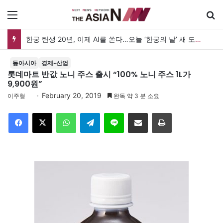
메뉴
한궁 탄생 20년, 이제 AI를 쏜다…오늘 ‘한궁의 날’ 새 도약 선언
동아시아
경제-산업
롯데마트 반값 노니 주스 출시 “100% 노니 주스 1L가
9,900원”
February 20, 2019
이주형
완독 약 3 분 소요
Facebook
X
WhatsApp
Telegram
Line
이메일
인쇄