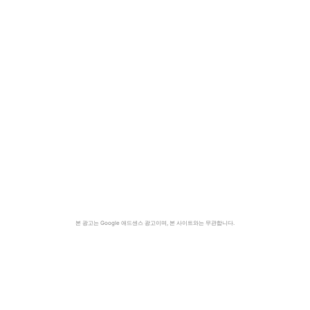
본 광고는 Google 애드센스 광고이며, 본 사이트와는 무관합니다.