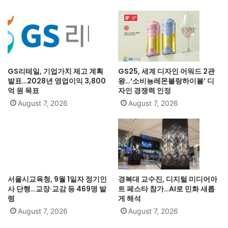
GS리테일, 기업가치 제고 계획
GS25, 세계 디자인 어워드 2관
발표…2028년 영업이익 3,800
왕…‘소비뇽레몬블랑하이볼’ 디
억 원 목표
자인 경쟁력 인정
August 7, 2026
August 7, 2026
서울시교육청, 9월 1일자 정기인
경복대 교수진, 디지털 미디어아
사 단행…교장·교감 등 469명 발
트 페스타 참가…AI로 민화 새롭
령
게 해석
August 7, 2026
August 7, 2026