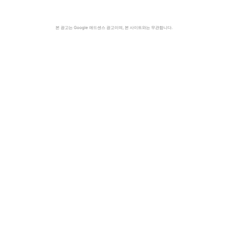
본 광고는 Google 애드센스 광고이며, 본 사이트와는 무관합니다.