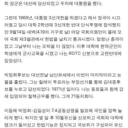
희 장군은 대선에 당선되었고 두차례 대통령을 했다.
그런데 1969년, 대통령 3선개헌을 하겠다고 해서 정국이 시끄
러웠고 당시 대학 2학년때 3선개헌 반대 단식투쟁에 참석했지
만 9월14일 새벽(4.19의 거꾸로 날) 여당 국회의원만이 몰래 모
여 국회 제3별관에서 헌법을 날치기 통과시켰다. 엄청난 충격이
었고 그날부터 나는 오락을 다 끊었다. 이후 대학에 현역군인이
학생에게 군사교육을 시켰고 나는 ROTC 신분으로 교련반대에
앞장섰다.
박정희후보는 대선전날 남산유세에서 이번이 마지막이라고 눈
물을 흘렀다. 그는 릴레이 투표라는 부정선거를 통해 김대중후
보를 누르고 당선되었다. 1971년 일이다. 나는 동료들과 함께 강
제 입영되어 철책근무를 했다. 그게 71동지회다.
이듬해 박정희-김일성이 7.4공동성명을 발표해 국민을 깜짝 놀
라게 했다. 하지만 몇 달 후 10월유신을 선포하고 국회와 대학에
탱크가 들어섰고 헌법기능은 정지되고 국보위가 구성되어 유신