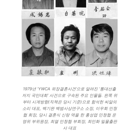
1979년 ‘YWCA 위장결혼사건’으로 알려진 ‘통대선출
저지 국민대회’ 사건으로 구속된 주요 인물들. 왼쪽 위
부터 시계방향(직책은 당시 기준)으로 함석헌 씨알의
소리 대표, 백기완 백범사상연구소 소장, 이우회 민청
협 회장, 당시 결혼식 신랑 역을 한 홍성엽 민청협 운
영위 부위원장, 최열 민청협 부회장, 최민화 밀물출판
사 대표