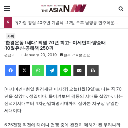
메뉴
유가협 창립 40주년 기념식…12일 오후 남영동 민주화운동기념관
사회
‘환경운동 1세대’ 최열 70년 회고···미세먼지·양승태
·10월유신·공해책 250권
January 20, 2019
편집국
완독 약 4 분 소요
Facebook
X
WhatsApp
Telegram
Line
이메일
인쇄
[아시아엔=최열 환경재단 이사장] 오늘(1월19일)로 나는 꼭 70
년을 살았다. 생일이다. 돌이켜보면 격동의 시대를 살았다. 나는
신석기시대부터 4차산업혁명시대까지 살아본 지구상 유일한
세대이다.
6.25전쟁 직전에 태어나 전쟁 중에 완전히 폐허가 된 우리나라