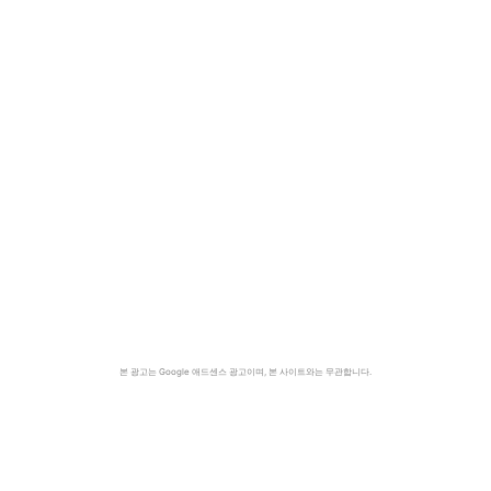
본 광고는 Google 애드센스 광고이며, 본 사이트와는 무관합니다.