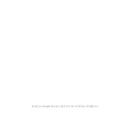
본 광고는 Google 애드센스 광고이며, 본 사이트와는 무관합니다.