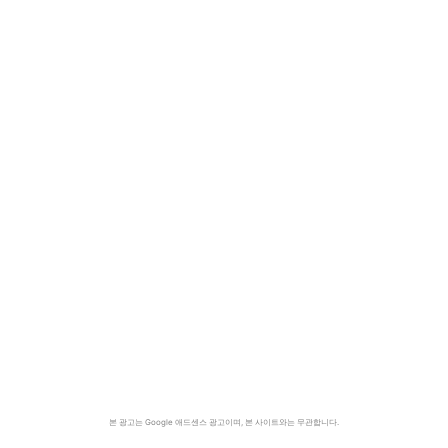
본 광고는 Google 애드센스 광고이며, 본 사이트와는 무관합니다.