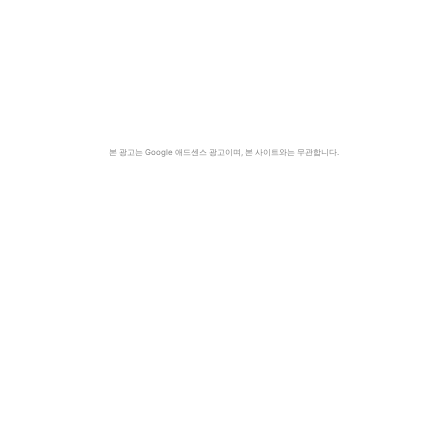
본 광고는 Google 애드센스 광고이며, 본 사이트와는 무관합니다.