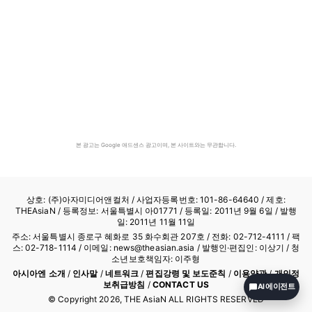
본 광고는 Google 애드센스 광고이며, 본 사이트와는 무관합니다.
상호: (주)아자미디어앤컬처 /
사업자등록번호: 101-86-64640
/ 제호:
THEAsiaN / 등록정보: 서울특별시 아01771 / 등록일: 2011년 9월 6일 / 발행
일: 2011년 11월 11일
주소: 서울특별시 종로구 혜화로 35 화수회관 207호 / 전화: 02-712-4111 /
팩
스: 02-718-1114
/ 이메일: news@theasian.asia / 발행인·편집인: 이상기 / 청
소년보호책임자: 이주형
아시아엔 소개
/
인사말
/
네트워크
/
편집강령 및 보도준칙
/
이용약관
/
개인정
보취급방침
/
CONTACT US
AI 에이전트
© Copyright
2026
, THE AsiaN ALL RIGHTS RESERVED