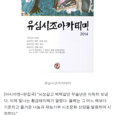
유심시조아카데미
[아시아엔=편집국] “뇌성같고 벽력같던 무술년은 아득히 보냈
다. 이제 빛나는 황금돼지해가 열렸다. 올해는 그 어느 해보다
기운차고 즐거운 나눔과 재능기부 시조문화 선양을 발원하며 시
작한다.”