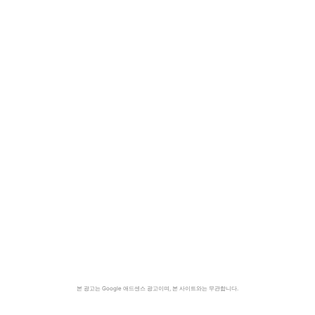
본 광고는 Google 애드센스 광고이며, 본 사이트와는 무관합니다.