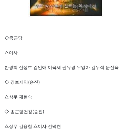
◇종근당
△이사
한경희 신성호 김인애 이욱세 권유경 우영아 김우석 문진욱
◇ 경보제약(승진)
△상무 채현숙
◇ 종근당건강(승진)
△상무 김용철 △이사 전덕현