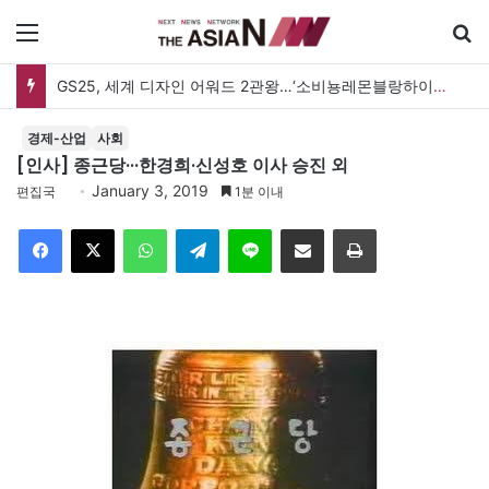
메뉴
GS25, 세계 디자인 어워드 2관왕…‘소비뇽레몬블랑하이볼’ 디자인 경쟁력 인정
경제-산업
사회
[인사] 종근당···한경희·신성호 이사 승진 외
January 3, 2019
편집국
1분 이내
Facebook
X
WhatsApp
Telegram
Line
이메일
인쇄