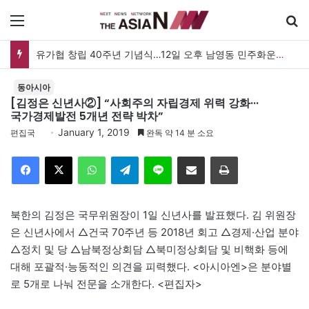
메뉴
유가협 창립 40주년 기념식…12일 오후 남영동 민주화운동기념관
동아시아
[김정은 신년사②] “사회주의 자립경제 위력 강화···
국가경제발전 5개년 전략 박차”
January 1, 2019
편집국
완독 약 14 분 소요
Facebook
X
WhatsApp
Telegram
Line
이메일
인쇄
북한의 김정은 국무위원장이 1일 신년사를 발표했다. 김 위원장
은 신년사에서 △건국 70주년 등 2018년 회고 △경제·산업 분야
△정치 및 당 △남북정상회담 △북미정상회담 및 비핵화 등에
대해 포괄적·능동적인 의견을 피력했다. <아시아엔>은 분야별
로 5개로 나눠 전문을 소개한다. <편집자>