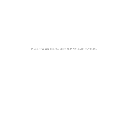
본 광고는 Google 애드센스 광고이며, 본 사이트와는 무관합니다.