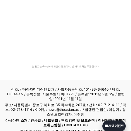
본 광고는 Google 애드센스 광고이며, 본 사이트와는 무관합니다.
상호: (주)아자미디어앤컬처 /
사업자등록번호: 101-86-64640
/ 제호:
THEAsiaN / 등록정보: 서울특별시 아01771 / 등록일: 2011년 9월 6일 / 발행
일: 2011년 11월 11일
주소: 서울특별시 종로구 혜화로 35 화수회관 207호 / 전화: 02-712-4111 /
팩
스: 02-718-1114
/ 이메일: news@theasian.asia / 발행인·편집인: 이상기 / 청
소년보호책임자: 이주형
아시아엔 소개
/
인사말
/
네트워크
/
편집강령 및 보도준칙
/
이용약관
/
개인정
보취급방침
/
CONTACT US
AI 에이전트