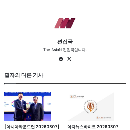
편집국
The AsiaN 편집국입니다.
Fa
X
ce
bo
필자의 다른 기사
ok
[아시아라운드업 20260807]
아자뉴스바이트 20260807