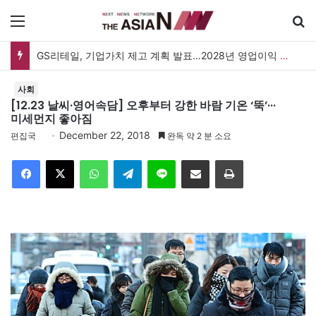
메뉴
GS리테일, 기업가치 제고 계획 발표…2028년 영업이익 3,800억 원 목표
사회
[12.23 날씨·영어속담] 오후부터 강한 바람 기온 ‘뚝’···
미세먼지 좋아짐
December 22, 2018
편집국
완독 약 2 분 소요
Facebook
X
WhatsApp
Telegram
Line
이메일
인쇄