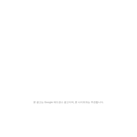
본 광고는 Google 애드센스 광고이며, 본 사이트와는 무관합니다.