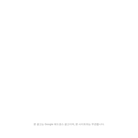
본 광고는 Google 애드센스 광고이며, 본 사이트와는 무관합니다.