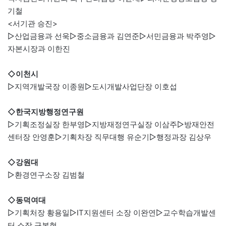
기철
<서기관 승진>
▷산업금융과 선욱▷중소금융과 김연준▷서민금융과 박주영▷
자본시장과 이한진
◇이천시
▷지역개발국장 이종원▷도시개발사업단장 이호섭
◇한국지방행정연구원
▷기획조정실장 한부영▷지방재정연구실장 이삼주▷방재안전
센터장 안영훈▷기획차장 직무대행 유순기▷행정과장 김상우
◇강원대
▷환경연구소장 김범철
◇동덕여대
▷기획처장 황용일▷IT지원센터 소장 이완연▷교수학습개발센
터 소장 구본현