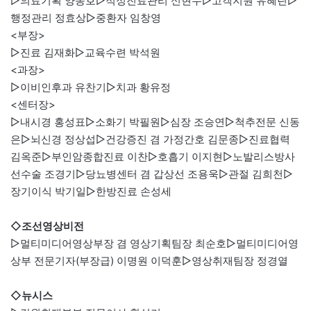
▷의료기획 양동호▷적정진료관리 신현수▷고객지원 유혜린▷
행정관리 정효상▷중환자 임창영
<부장>
▷진료 김재화▷교육수련 박석원
<과장>
▷이비인후과 유찬기▷치과 황유정
<센터장>
▷내시경 홍성표▷소화기 박필원▷심장 조승연▷척추전문 신동
은▷뇌신경 정상섭▷건강증진 겸 가정간호 김문종▷진료협력
김옥준▷부인암종합진료 이찬▷호흡기 이지현▷노발리스방사
선수술 조경기▷당뇨병센터 겸 갑상선 조용욱▷관절 김희천▷
장기이식 박기일▷한방진료 손성세
◇조선영상비전
▷멀티미디어영상부장 겸 영상기획팀장 최순호▷멀티미디어영
상부 전문기자(부장급) 이명원 이덕훈▷영상취재팀장 정경열
◇뉴시스