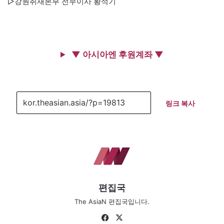
▷강원취재본부 전무이사 황석기
▼ 아시아엔 후원계좌 ▼
링크 복사
편집국
The AsiaN 편집국입니다.
Fa
X