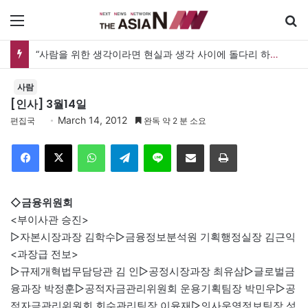
메뉴
“사람을 위한 생각이라면 현실과 생각 사이에 돌다리 하나는 놓아야 하지 않을까”
사람
[인사] 3월14일
March 14, 2012
편집국
완독 약 2 분 소요
Facebook
X
WhatsApp
Telegram
Line
이메일
인쇄
◇금융위원회
<부이사관 승진>
▷자본시장과장 김학수▷금융정보분석원 기획행정실장 김근익
<과장급 전보>
▷규제개혁법무담당관 김 인▷공정시장과장 최유삼▷글로벌금
융과장 박정훈▷공적자금관리위원회 운용기획팀장 박민우▷공
적자금관리위원회 회수관리팀장 이윤재▷의사운영정보팀장 성