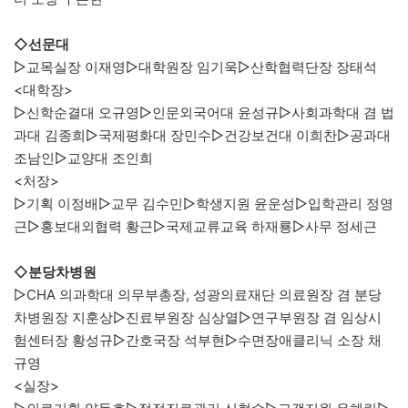
◇선문대
▷교목실장 이재영▷대학원장 임기욱▷산학협력단장 장태석
<대학장>
▷신학순결대 오규영▷인문외국어대 윤성규▷사회과학대 겸 법
과대 김종희▷국제평화대 장민수▷건강보건대 이희찬▷공과대
조남인▷교양대 조인희
<처장>
▷기획 이정배▷교무 김수민▷학생지원 윤운성▷입학관리 정영
근▷홍보대외협력 황근▷국제교류교육 하재룡▷사무 정세근
◇분당차병원
▷CHA 의과학대 의무부총장, 성광의료재단 의료원장 겸 분당
차병원장 지훈상▷진료부원장 심상열▷연구부원장 겸 임상시
험센터장 황성규▷간호국장 석부현▷수면장애클리닉 소장 채
규영
<실장>