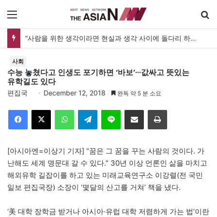
메뉴
“사람을 위한 생각이라면 현실과 생각 사이에 돌다리 하나는 놓아야 하지 않을까”
사회
수능 놓쳤다고 인생도 포기하면 ‘바보’···값싸고 뜻있는
유학길도 있다
편집국
December 12, 2018
완독 약 5 분 소요
Facebook
X
WhatsApp
Telegram
Line
이메일
인쇄
[아시아엔=이상기 기자] “꿈은 그 꿈을 꾸는 사람의 것이다. 가
난해도 세계 명문대 갈 수 있다.” 30년 이상 언론인 삶을 마치고
해외유학 길잡이를 하고 있는 미래교육연구소 이강렬(전 국민
일보 편집국장) 소장이 ‘몇달의 산고를 거쳐’ 책을 냈다.
‘美 대학 장학금 받거나 아시아·유럽 대학 저렴하게 가는 법’이란