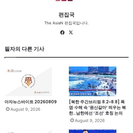
편집국
The AsiaN 편집국입니다.
Fa
X
ce
bo
필자의 다른 기사
ok
아자뉴스바이트 20260809
[북한 주간브리핑·8.2~8.8] 폭
염·수해 속 ‘원산갈마’ 띄우는 북
August 9, 2026
한…남한에선 ‘조선’ 호칭 논의
August 9, 2026