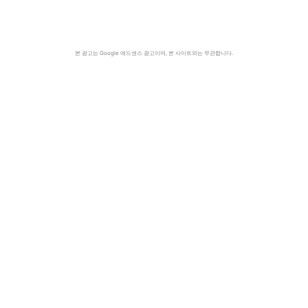
본 광고는 Google 애드센스 광고이며, 본 사이트와는 무관합니다.