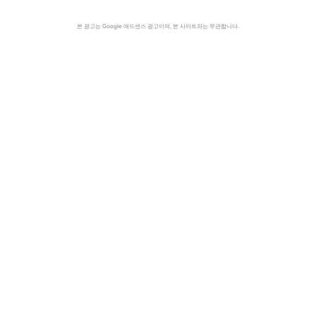
본 광고는 Google 애드센스 광고이며, 본 사이트와는 무관합니다.