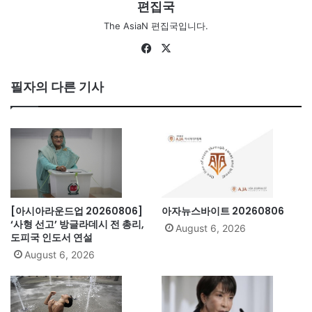
편집국
The AsiaN 편집국입니다.
Fa
X
ce
bo
필자의 다른 기사
ok
[아시아라운드업 20260806]
아자뉴스바이트 20260806
‘사형 선고’ 방글라데시 전 총리,
August 6, 2026
도피국 인도서 연설
August 6, 2026