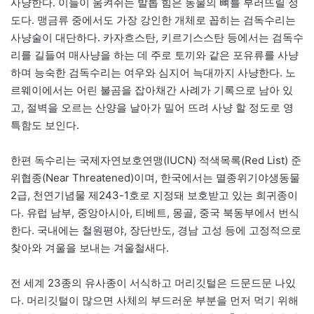
사냥한다. 이들이 움켜쥐는 발톱 힘은 동물의 뼈를 부러뜨릴 정
도다. 맹금류 중에서도 가장 강인한 개체로 꼽히는 검독수리는
사냥술이 대단하다. 카자흐스탄, 키르기스스탄 등에서는 검독수
리를 길들여 매사냥을 하는 데 주로 토끼와 같은 포유류를 사냥
하며 능숙한 검독수리는 여우와 심지어 늑대까지 사냥한다. 노
르웨이에서는 어린 불곰을 잡아채간 사례가 기록으로 남아 있
고, 절벽을 오르는 산양을 날아가 밀어 뜨려 사냥 할 정도로 영
특함도 보인다.
한편 독수리는 국제자연보호연맹(IUCN) 적색목록(Red List) 준
위협종(Near Threatened)이며, 한국에서는 멸종위기야생동물
2급, 천연기념물 제243-1호로 지정돼 보호받고 있는 희귀종이
다. 유럽 남부, 중앙아시아, 티베트, 몽골, 중국 북동부에서 번식
한다. 국내에는 철원평야, 장단반도, 경남 고성 등에 고정적으로
찾아와 겨울을 보내는 겨울철새다.
전 세계 23종의 유사종이 서식하고 머리깃털은 드문드문 나있
다. 머리깃털이 많으면 사체의 부드러운 부분을 먼저 먹기 위해