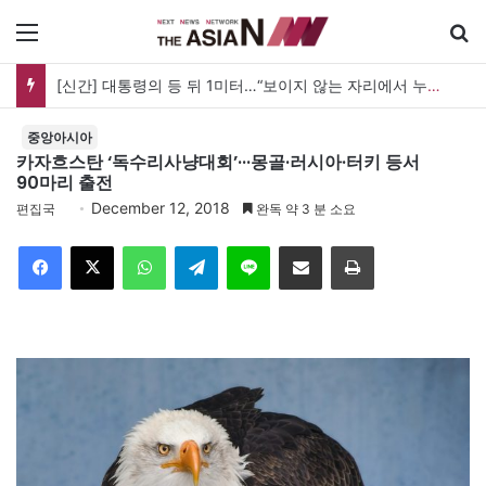
메뉴
[신간] 대통령의 등 뒤 1미터…“보이지 않는 자리에서 누구를 지킨다는 것”
중앙아시아
카자흐스탄 ‘독수리사냥대회’···몽골·러시아·터키 등서
90마리 출전
December 12, 2018
편집국
완독 약 3 분 소요
Facebook
X
WhatsApp
Telegram
Line
이메일
인쇄