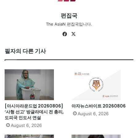
편집국
The AsiaN 편집국입니다.
Fa
X
ce
bo
필자의 다른 기사
ok
[아시아라운드업 20260806]
아자뉴스바이트 20260806
‘사형 선고’ 방글라데시 전 총리,
August 6, 2026
도피국 인도서 연설
August 6, 2026