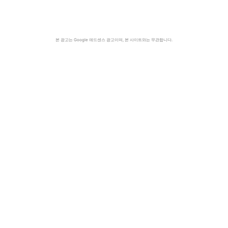
본 광고는 Google 애드센스 광고이며, 본 사이트와는 무관합니다.