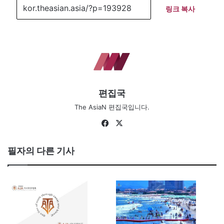
링크 복사
편집국
The AsiaN 편집국입니다.
Fa
X
ce
bo
필자의 다른 기사
ok