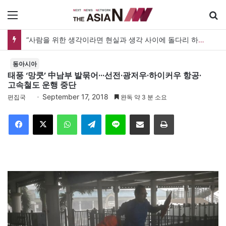
메뉴
“사람을 위한 생각이라면 현실과 생각 사이에 돌다리 하나는 놓아야 하지 않을까”
동아시아
태풍 ‘망쿳’ 中남부 발묶어···선전·광저우·하이커우 항공·
고속철도 운행 중단
September 17, 2018
편집국
완독 약 3 분 소요
Facebook
X
WhatsApp
Telegram
Line
이메일
인쇄