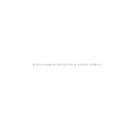
본 광고는 Google 애드센스 광고이며, 본 사이트와는 무관합니다.