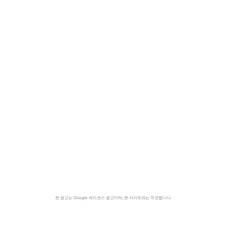
본 광고는 Google 애드센스 광고이며, 본 사이트와는 무관합니다.