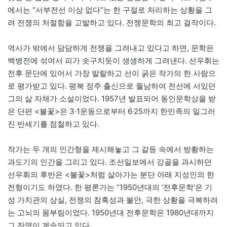
에서는 “서부전선 이상 없다”는 한 구절로 처리하는 상황을 그
려 전쟁의 처절함을 고발하고 있다. 전쟁문학의 최고 걸작이다.
역사가 밖에서 담담하게 전쟁을 그려내고 있다고 하면, 문학은
백병전에 섞여서 피가 솟구치듯이 생생하게 그려낸다. 선우휘는
전후 문단에 있어서 가장 발랄하고 선이 굵은 작가의 한 사람으
로 평가받고 있다. 평북 정주 출신으로 월남하여 전선에 서있던
그의 삶 자체가 소설이었다. 1957년 발표되어 동인문학상을 받
은 단편 <불꽃>은 3·1운동으로부터 6·25까지 한민족의 일그러
진 반세기를 점철하고 있다.
작가는 두 개의 인간형을 제시해놓고 그 갈등 속에서 방황하는
과도기의 인간을 그리고 있다. 조선일보에서 강골을 과시하던
선우휘의 후반은 <불꽃>처럼 살아가는 분단 아래 지성인의 한
전형이기도 하였다. 한 평론가는 “1950년대의 ‘전후문학’은 기
성 가치관의 상실, 전쟁의 참혹성과 불안, 극한 상황을 극복하려
는 고뇌의 몸부림이었다. 1950년대 전후문학은 1980년대까지
그 잔영이 계속되고 있다.