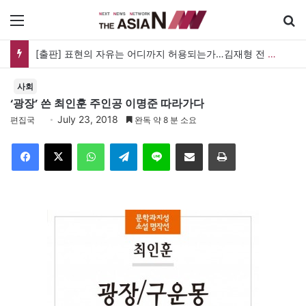
메뉴
[출판] 표현의 자유는 어디까지 허용되는가…김재형 전 대법관 ‘언론과 인격권’
사회
‘광장’ 쓴 최인훈 주인공 이명준 따라가다
July 23, 2018
편집국
완독 약 8 분 소요
Facebook
X
WhatsApp
Telegram
Line
이메일
인쇄