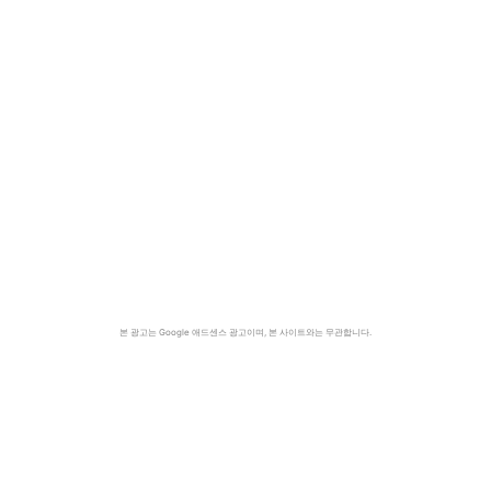
본 광고는 Google 애드센스 광고이며, 본 사이트와는 무관합니다.