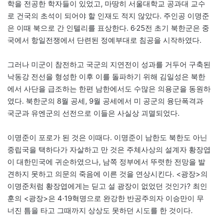
학을 전공한 학자들이 있었고, 마땅히 서울대학교 공과대 교수
로 건국의 초석이 되어야 할 인재도 적지 않았다. 주인공 이명준
은 이때 북으로 간 인텔리를 표상한다. 6·25전 초기 북한군은 중
국에서 항일전쟁에서 단련된 정예부대로 침공을 시작하였다.
그러나 미군이 참전하고 국군의 지연전이 성과를 거두어 구축된
낙동강 전선을 형성한 이후 이를 돌파하기 위해 김일성은 북한
에서 사단을 급조하는 한편 남한에서도 수많은 의용군을 동원하
였다. 북한군의 8월 공세, 9월 공세에서 미 공군의 융단폭격과
국군과 유엔군의 선전으로 이들은 사실상 괴멸되었다.
이명준이 포로가 된 것은 이때다. 이명준이 남한도 북한도 아닌
중립국을 택하다가 자살하고 만 것은 주체사상의 설계자 황장엽
이 대한민국에 귀순하였으나, 남쪽 정부에서 뚜렷한 전망을 발
견하지 못하고 의문의 죽음에 이른 것을 연상시킨다. <광장>의
이명준처럼 황장엽에게는 딛고 설 광장이 없었던 것인가? 최인
훈의 <광장>은 4·19혁명으로 완강한 반공주의자 이승만이 무
너진 틈을 타고 그때까지 상상도 못하던 시도를 한 것이다.