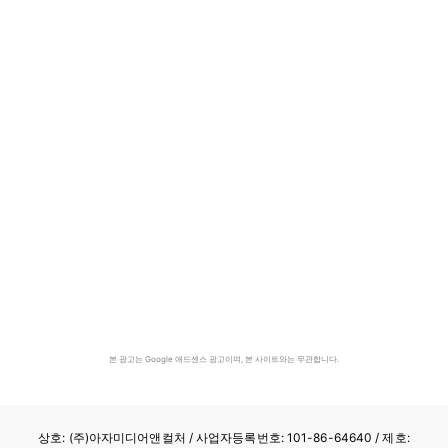
본 광고는 Google 애드센스 광고이며, 본 사이트와는 무관합니다.
상호: (주)아자미디어앤컬처 /
사업자등록번호: 101-86-64640
/ 제호: